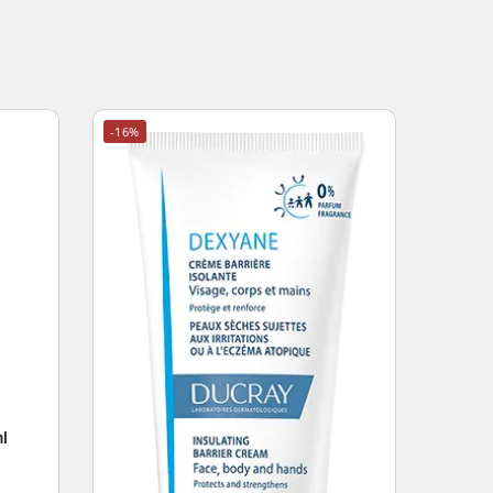
-16%
l