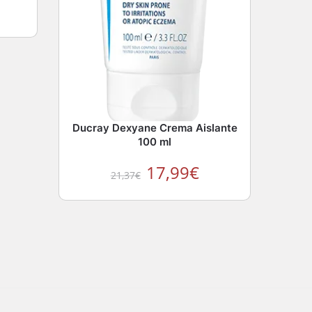
Ducray Dexyane Crema Aislante
100 ml
17,99
€
21,37
€