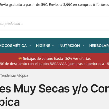
Envío gratuito a partir de 59€. Envíos a 3,99€ en compras inferiores
MOCOSMÉTICA
HIGIENE
NUTRICIÓN
HERBOLAR
Rebajas de verano hasta -30%
Ver ofertas
​ 5€ de descuento con el cupón 5GRANVIA (compras superiores a 15
 Tendencia Atópica
les Muy Secas y/o Co
pica