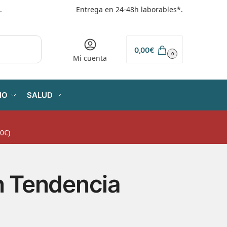
.
Entrega en 24-48h laborables*.
0,00
€
0
Mi cuenta
IO
SALUD
0€)
n Tendencia