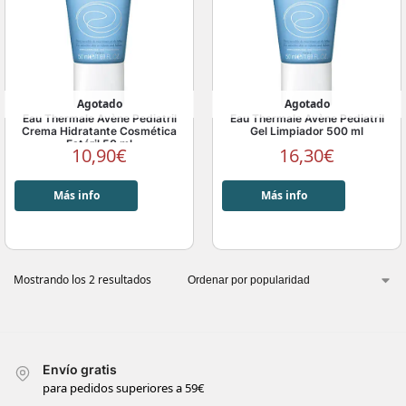
Agotado
Agotado
Eau Thermale Avène Pediatril
Eau Thermale Avène Pediatril
Crema Hidratante Cosmética
Gel Limpiador 500 ml
Estéril 50 ml
10,90
€
16,30
€
Más info
Más info
Mostrando los 2 resultados
Envío gratis
para pedidos superiores a 59€