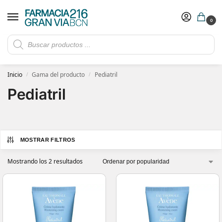
0
Rebajas de verano hasta -30%
Ver ofertas
​ 5€ de descuento con el cupón 5GRANVIA (compras superiores a 150€)
Inicio
Gama del producto
Pediatril
/
/
Pediatril
MOSTRAR FILTROS
Mostrando los 2 resultados