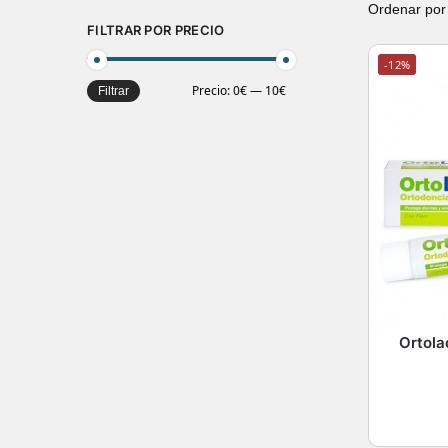
FILTRAR POR PRECIO
-12%
Precio:
0€
—
10€
Filtrar
Ortola