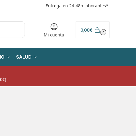
.
Entrega en 24-48h laborables*.
0,00
€
0
Mi cuenta
IO
SALUD
0€)