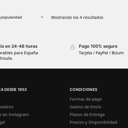
Mostrando los 4 resultados
ío en 24-48 horas
Pago 100% seguro
orables para España
Tarjeta / PayPal / Bizum
ínsula.
A DESDE 1953
CONDICIONES
Formas de pago
osotros
Gastos de Envío
s en Instagram
Plazos de Entrega
gal
Precios y Disponibilidad