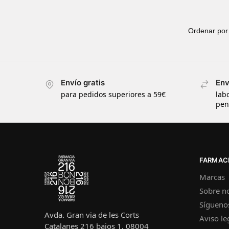
Envío gratis
Env
para pedidos superiores a 59€
lab
pen
FARMACI
Marcas
Sobre n
Sígueno
Avda. Gran via de les Corts
Aviso le
Catalanes 216 bajos 1, 08004