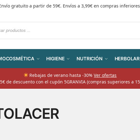
Envío gratuito a partir de 59€. Envíos a 3,99€ en compras inferiores
MOCOSMÉTICA
HIGIENE
NUTRICIÓN
HERBOLAR
Rebajas de verano hasta -30%
Ver ofertas
​ 5€ de descuento con el cupón 5GRANVIA (compras superiores a 15
TOLACER