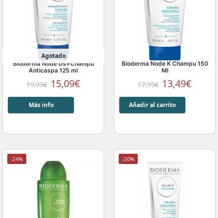
Agotado
Bioderma Node Ds+Champu
Bioderma Node K Champu 150
Anticaspa 125 ml
Ml
15,09
€
13,49
€
19,99
€
17,99
€
Más info
Añadir al carrito
-24%
-20%