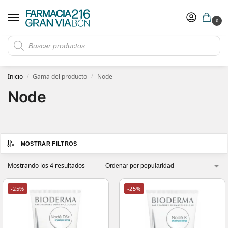
0
Rebajas de verano hasta -30%
Ver ofertas
​ 5€ de descuento con el cupón 5GRANVIA (compras superiores a 150€)
Inicio
Gama del producto
Node
/
/
Node
MOSTRAR FILTROS
Mostrando los 4 resultados
-25%
-25%