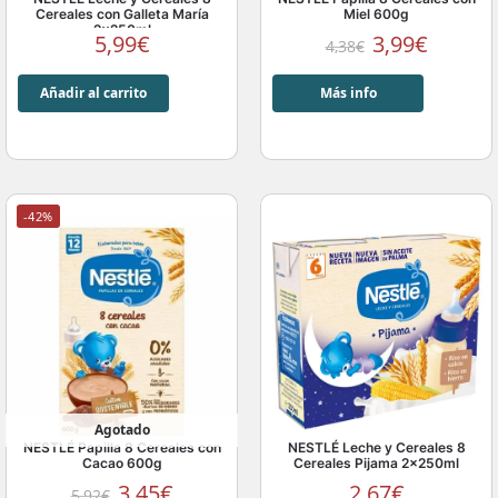
Cereales con Galleta María
Miel 600g
2x250ml
5,99
€
3,99
€
4,38
€
Añadir al carrito
Más info
-42%
Agotado
NESTLÉ Papilla 8 Cereales con
NESTLÉ Leche y Cereales 8
Cacao 600g
Cereales Pijama 2x250ml
3,45
€
2,67
€
5,92
€