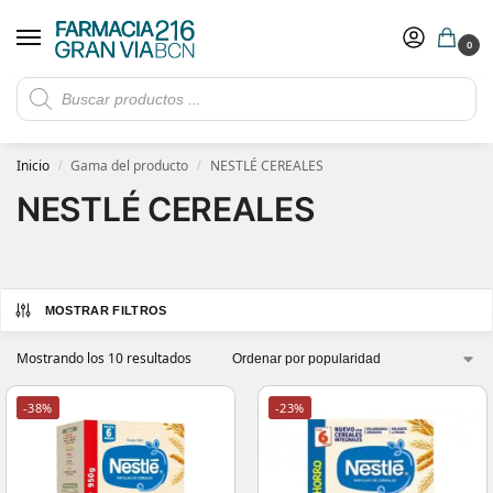
0
Rebajas de verano hasta -30%
Ver ofertas
​ 5€ de descuento con el cupón 5GRANVIA (compras superiores a 150€)
Inicio
Gama del producto
NESTLÉ CEREALES
/
/
NESTLÉ CEREALES
MOSTRAR FILTROS
Mostrando los 10 resultados
-38%
-23%