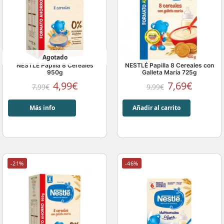
Agotado
NESTLÉ Papilla 8 Cereales
NESTLÉ Papilla 8 Cereales con
950g
Galleta María 725g
4,99
€
7,69
€
7,99
€
9,99
€
Más info
Añadir al carrito
-21%
-46%