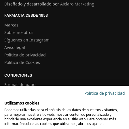
Diseñado y desarrollado por
A!claro Marketing
FARMACIA DESDE 1953
Marcas
Sobre nosotros
Síguenos en Instagram
Aviso legal
Política de privacidad
Política de Cookies
CONDICIONES
Formas de pago
Gastos de Envío
Política de privacidad
Plazos de Entrega
Utilizamos cookies
Precios y Disponibilidad
Podemos utilizarlas para el análisis de los datos de nuestros visitantes,
Garantías y Devoluciones
para mejorar nuestro sitio web, mostrar contenido personalizado y
brindarle una excelente experiencia en el sitio web. Para obtener más
información sobre las cookies que utilizamos, abre los ajustes.
SUSCRÍBETE A LA NEWSLETTER