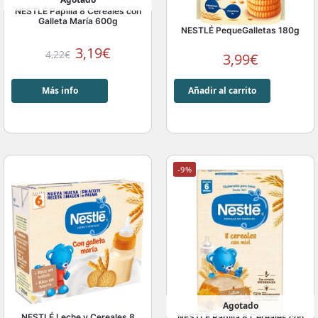
NESTLÉ Papilla 8 Cereales con
Galleta María 600g
NESTLÉ PequeGalletas 180g
3,19
€
4,22
€
3,99
€
Más info
Añadir al carrito
-9%
Agotado
NESTLÉ Leche y Cereales 8
NESTLÉ Papilla 8 Cereales con