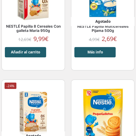
Agotado
NESTLÉ Papilla 8 Cereales Con
NESTLÉ Papilla Multicereales
galleta Maria 950g
Pijama 500g
9,99
€
2,69
€
12,69
€
4,99
€
Añadir al carrito
Más info
-24%
Agotado