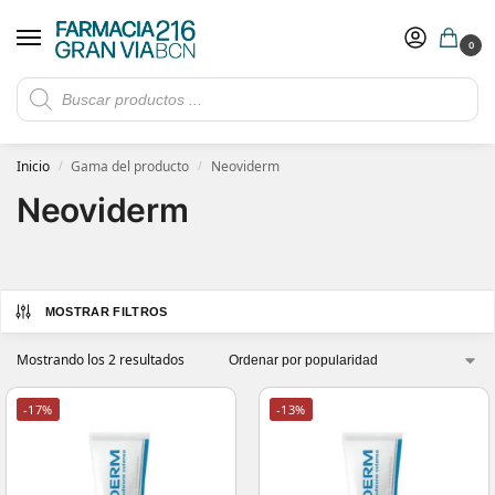
0
Rebajas de verano hasta -30%
Ver ofertas
​ 5€ de descuento con el cupón 5GRANVIA (compras superiores a 150€)
Inicio
Gama del producto
Neoviderm
/
/
Neoviderm
MOSTRAR FILTROS
Mostrando los 2 resultados
-17%
-13%