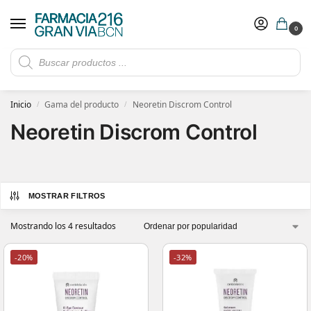
0
Rebajas de verano hasta -30%
Ver ofertas
​ 5€ de descuento con el cupón 5GRANVIA (compras superiores a 150€)
Inicio
Gama del producto
Neoretin Discrom Control
/
/
Neoretin Discrom Control
MOSTRAR FILTROS
Mostrando los 4 resultados
-20%
-32%