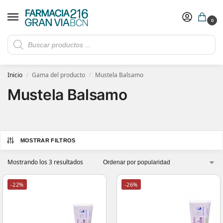
0
Rebajas de verano hasta -30%
Ver ofertas
​ 5€ de descuento con el cupón 5GRANVIA (compras superiores a 150€)
Inicio
Gama del producto
Mustela Balsamo
/
/
Mustela Balsamo
MOSTRAR FILTROS
Mostrando los 3 resultados
-22%
-26%