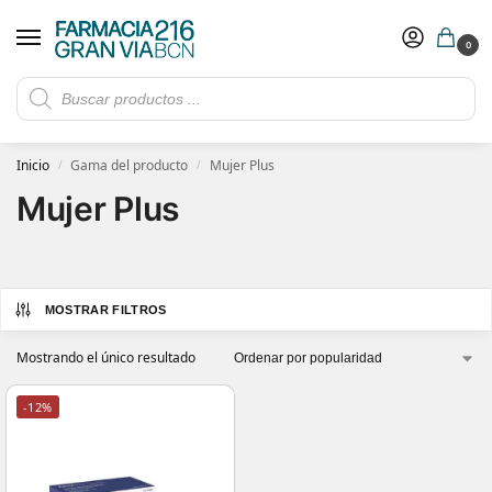
0
Rebajas de verano hasta -30%
Ver ofertas
​ 5€ de descuento con el cupón 5GRANVIA (compras superiores a 150€)
Inicio
Gama del producto
Mujer Plus
/
/
Mujer Plus
MOSTRAR FILTROS
Mostrando el único resultado
-12%