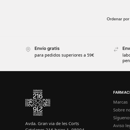
Envío gratis
Env
para pedidos superiores a 59€
lab
pen
FARMACI
Marcas
Sobre n
Sígueno
Avda. Gran via de les Corts
Aviso le
Catalanes 216 bajos 1, 08004