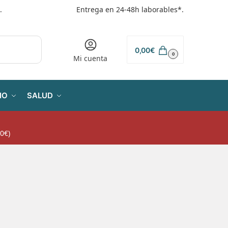
.
Entrega en 24-48h laborables*.
0,00
€
0
Mi cuenta
IO
SALUD
0€)