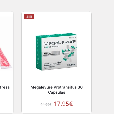
-28%
fresa
Megalevure Protransitus 30
Capsulas
17,95
€
24,99
€