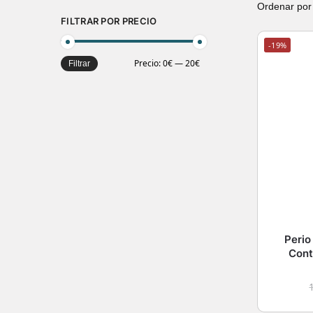
FILTRAR POR PRECIO
-19%
Precio:
0€
—
20€
Filtrar
Perio
Contr