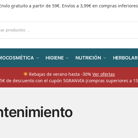
Envío gratuito a partir de 59€. Envíos a 3,99€ en compras inferiores
MOCOSMÉTICA
HIGIENE
NUTRICIÓN
HERBOLAR
Rebajas de verano hasta -30%
Ver ofertas
​ 5€ de descuento con el cupón 5GRANVIA (compras superiores a 15
tenimiento