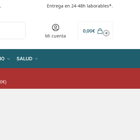
.
Entrega en 24-48h laborables*.
0,00
€
0
Mi cuenta
IO
SALUD
0€)