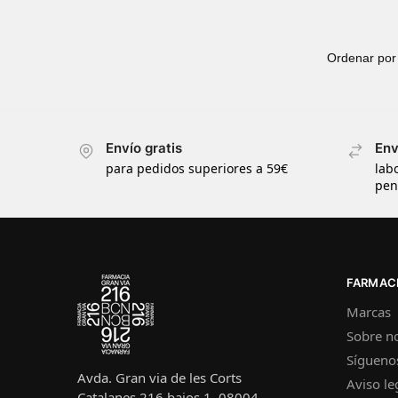
Envío gratis
Env
para pedidos superiores a 59€
lab
pen
FARMACI
Marcas
Sobre n
Sígueno
Avda. Gran via de les Corts
Aviso le
Catalanes 216 bajos 1, 08004