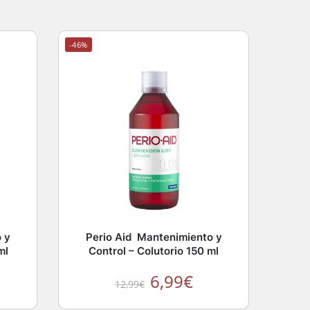
-46%
 y
Perio Aid Mantenimiento y
ml
Control – Colutorio 150 ml
6,99
€
12,99
€