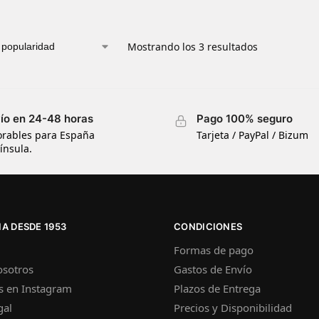
Mostrando los 3 resultados
ío en 24-48 horas
Pago 100% seguro
orables para España
Tarjeta / PayPal / Bizum
ínsula.
A DESDE 1953
CONDICIONES
Formas de pago
osotros
Gastos de Envío
s en Instagram
Plazos de Entrega
gal
Precios y Disponibilidad