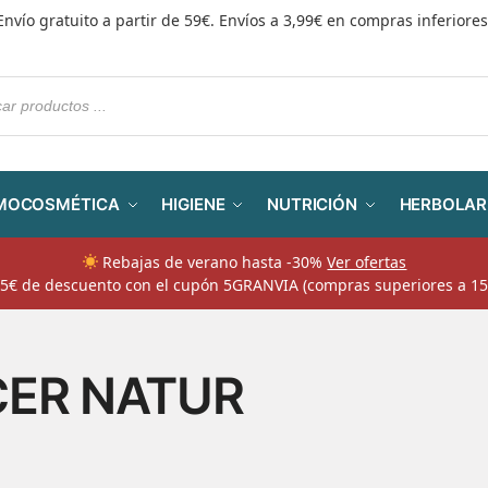
Envío gratuito a partir de 59€. Envíos a 3,99€ en compras inferiores
MOCOSMÉTICA
HIGIENE
NUTRICIÓN
HERBOLAR
Rebajas de verano hasta -30%
Ver ofertas
​ 5€ de descuento con el cupón 5GRANVIA (compras superiores a 15
CER NATUR