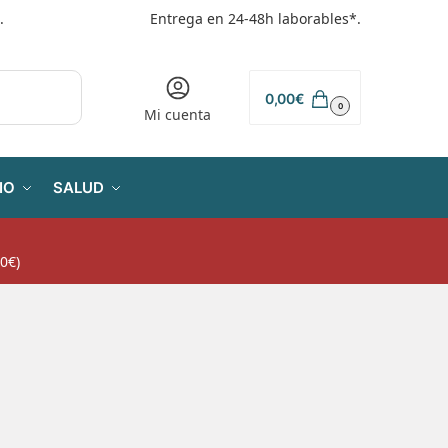
.
Entrega en 24-48h laborables*.
0,00
€
0
Mi cuenta
IO
SALUD
0€)