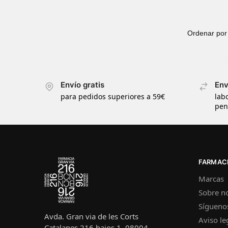
Envío gratis
Env
para pedidos superiores a 59€
lab
pen
FARMACI
Marcas
Sobre n
Sígueno
Avda. Gran via de les Corts
Aviso le
Catalanes 216 bajos 1, 08004