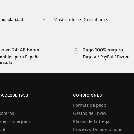
Mostrando los 2 resultados
ío en 24-48 horas
Pago 100% seguro
orables para España
Tarjeta / PayPal / Bizum
ínsula.
A DESDE 1953
CONDICIONES
Formas de pago
osotros
Gastos de Envío
s en Instagram
Plazos de Entrega
gal
Precios y Disponibilidad