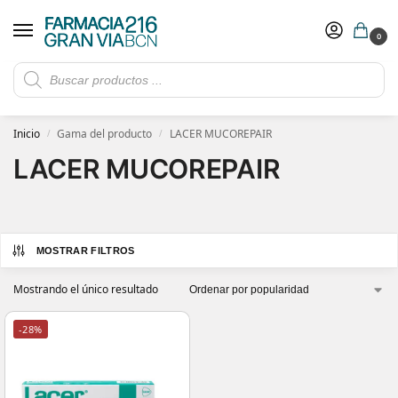
0
Rebajas de verano hasta -30%
Ver ofertas
​ 5€ de descuento con el cupón 5GRANVIA (compras superiores a 150€)
Inicio
Gama del producto
LACER MUCOREPAIR
/
/
LACER MUCOREPAIR
MOSTRAR FILTROS
Mostrando el único resultado
-28%