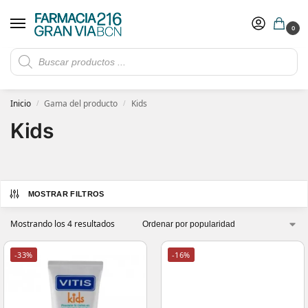
0
Rebajas de verano hasta -30%
Ver ofertas
​ 5€ de descuento con el cupón 5GRANVIA (compras superiores a 150€)
Inicio
Gama del producto
Kids
/
/
Kids
MOSTRAR FILTROS
Mostrando los 4 resultados
-33%
-16%