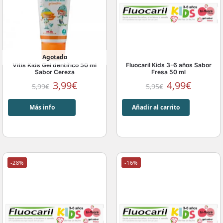
Agotado
Vitis Kids Gel dentífico 50 ml
Fluocaril Kids 3-6 años Sabor
Sabor Cereza
Fresa 50 ml
3,99
€
4,99
€
5,99
€
5,95
€
Más info
Añadir al carrito
-28%
-16%