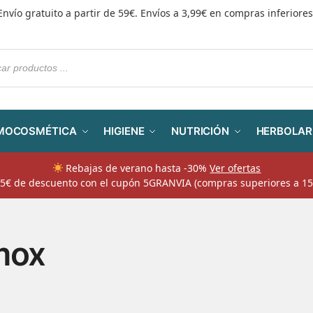
Envío gratuito a partir de 59€. Envíos a 3,99€ en compras inferiores
MOCOSMÉTICA
HIGIENE
NUTRICIÓN
HERBOLAR
Rebajas de verano hasta -30%
Ver ofertas
​ 5€ de descuento con el cupón 5GRANVIA (compras superiores a 15
mox