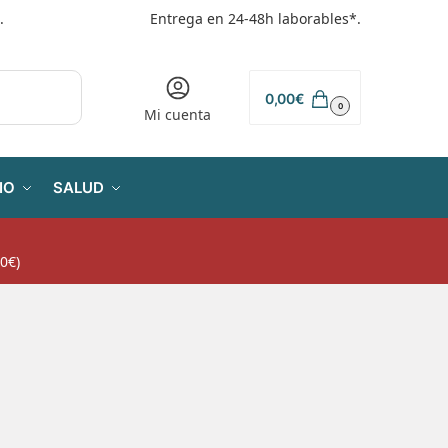
.
Entrega en 24-48h laborables*.
0,00
€
0
Mi cuenta
IO
SALUD
0€)