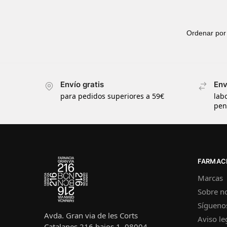
Envío gratis
Env
para pedidos superiores a 59€
lab
pen
FARMACI
Marcas
Sobre n
Sígueno
Avda. Gran via de les Corts
Aviso le
Catalanes 216 bajos 1, 08004