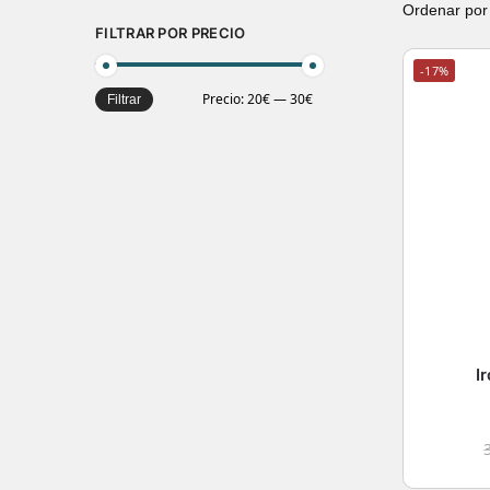
FILTRAR POR PRECIO
-17%
Precio:
20€
—
30€
Filtrar
I