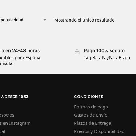
Mostrando el único resultado
ío en 24-48 horas
Pago 100% seguro
orables para España
Tarjeta / PayPal / Bizum
ínsula.
A DESDE 1953
CONDICIONES
Formas de pago
osotros
Gastos de Envío
s en Instagram
Plazos de Entrega
gal
Precios y Disponibilidad