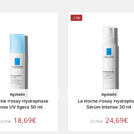
-12%
Agotado
Agotado
che Posay Hydraphase
La Roche Posay Hydraph
ense UV ligera 50 ml
Sérum Intense 30 ml
18,69
€
24,69
€
23,99
€
27,95
€