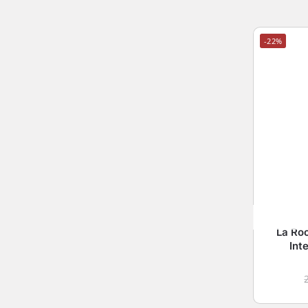
-22%
La Ro
Int