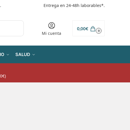
.
Entrega en 24-48h laborables*.
0,00
€
0
Mi cuenta
IO
SALUD
0€)