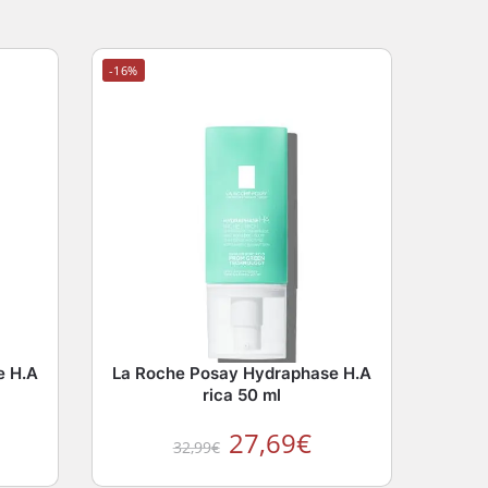
-16%
e H.A
La Roche Posay Hydraphase H.A
rica 50 ml
27,69
€
32,99
€