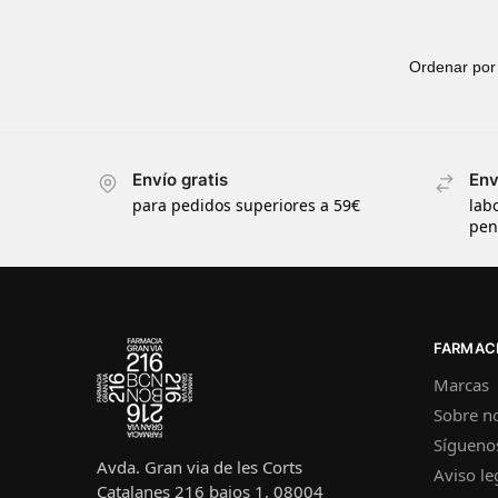
Envío gratis
Env
para pedidos superiores a 59€
lab
pen
FARMACI
Marcas
Sobre n
Sígueno
Avda. Gran via de les Corts
Aviso le
Catalanes 216 bajos 1, 08004