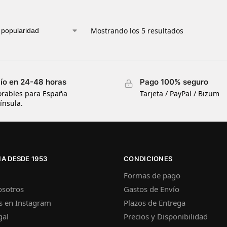
Mostrando los 5 resultados
ío en 24-48 horas
Pago 100% seguro
orables para España
Tarjeta / PayPal / Bizum
ínsula.
A DESDE 1953
CONDICIONES
Formas de pago
osotros
Gastos de Envío
s en Instagram
Plazos de Entrega
gal
Precios y Disponibilidad