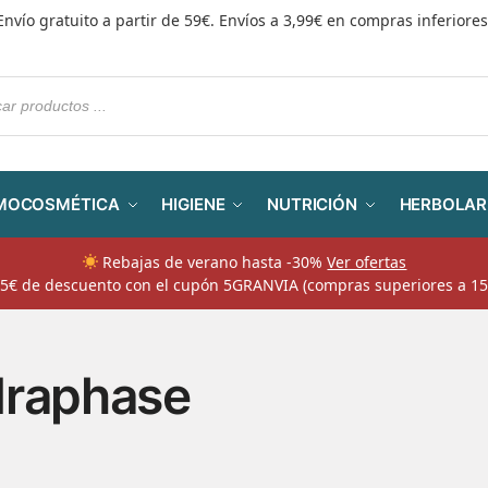
Envío gratuito a partir de 59€. Envíos a 3,99€ en compras inferiores
MOCOSMÉTICA
HIGIENE
NUTRICIÓN
HERBOLAR
Rebajas de verano hasta -30%
Ver ofertas
​ 5€ de descuento con el cupón 5GRANVIA (compras superiores a 15
raphase