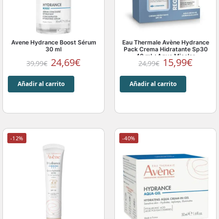
Avene Hydrance Boost Sérum
Eau Thermale Avène Hydrance
30 ml
Pack Crema Hidratante Sp30
40 ml +Agua Micelar
24,69
€
15,99
€
39,99
€
24,99
€
desmaquillante
Añadir al carrito
Añadir al carrito
-12%
-40%