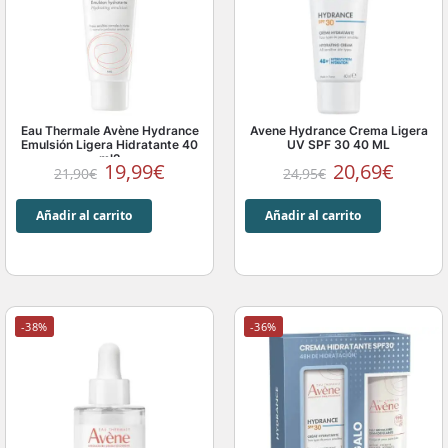
Eau Thermale Avène Hydrance
Avene Hydrance Crema Ligera
Emulsión Ligera Hidratante 40
UV SPF 30 40 ML
ml2
19,99
€
20,69
€
21,90
€
24,95
€
Añadir al carrito
Añadir al carrito
-38%
-36%