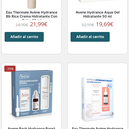
Eau Thermale Avène Hydrance
Avene Hydrance Aqua Gel
Bb Rica Crema Hidratante Con
Hidratante 50 ml
Color 40 ml
21,99
€
19,69
€
24,90
€
32,99
€
Añadir al carrito
Añadir al carrito
-35%
Avene Pack Hydrance Boost
Eau Thermale Avène Hydrance