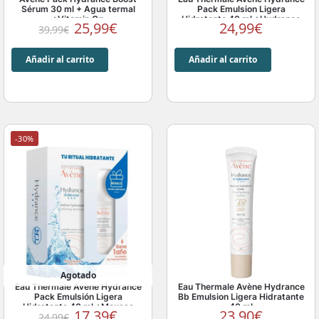
Sérum 30 ml + Agua termal
Pack Emulsion Ligera
+Vitamin Cg
Hidratante 40 ml +Hydrance
25,99
€
24,99
€
39,99
€
boost 10 ml Regalo
Añadir al carrito
Añadir al carrito
-30%
Agotado
Eau Thermale Avène Hydrance
Eau Thermale Avène Hydrance
Pack Emulsión Ligera
Bb Emulsion Ligera Hidratante
Hidratante 40 ml +Mousse
40 ml
17,39
€
23,90
€
24,99
€
Limpiadora Regalo