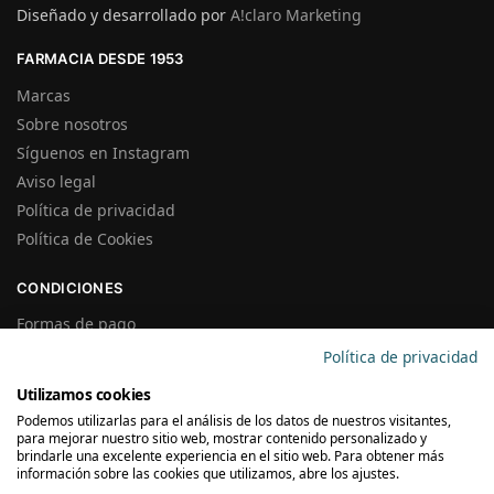
Diseñado y desarrollado por
A!claro Marketing
FARMACIA DESDE 1953
Marcas
Sobre nosotros
Síguenos en Instagram
Aviso legal
Política de privacidad
Política de Cookies
CONDICIONES
Formas de pago
Gastos de Envío
Política de privacidad
Plazos de Entrega
Utilizamos cookies
Precios y Disponibilidad
Podemos utilizarlas para el análisis de los datos de nuestros visitantes,
Garantías y Devoluciones
para mejorar nuestro sitio web, mostrar contenido personalizado y
brindarle una excelente experiencia en el sitio web. Para obtener más
información sobre las cookies que utilizamos, abre los ajustes.
SUSCRÍBETE A LA NEWSLETTER