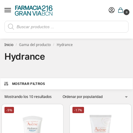
0
Rebajas de verano hasta -30%
Ver ofertas
​ 5€ de descuento con el cupón 5GRANVIA (compras superiores a 150€)
Inicio
Gama del producto
Hydrance
/
/
Hydrance
MOSTRAR FILTROS
Mostrando los 10 resultados
-9%
-17%