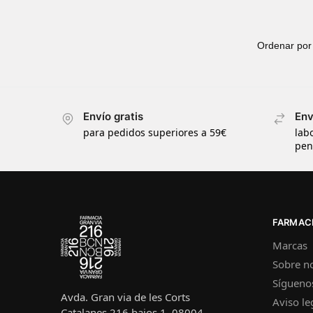
Envío gratis
Env
para pedidos superiores a 59€
lab
pen
FARMACI
Marcas
Sobre n
Sígueno
Avda. Gran via de les Corts
Aviso le
Catalanes 216 bajos 1, 08004