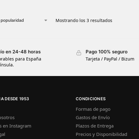
Mostrando los 3 resultados
ío en 24-48 horas
Pago 100% seguro
orables para España
Tarjeta / PayPal / Bizum
ínsula.
A DESDE 1953
CONDICIONES
Formas de pago
osotros
Gastos de Envío
s en Instagram
Plazos de Entrega
gal
Precios y Disponibilidad