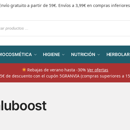
Envío gratuito a partir de 59€. Envíos a 3,99€ en compras inferiores
MOCOSMÉTICA
HIGIENE
NUTRICIÓN
HERBOLAR
Rebajas de verano hasta -30%
Ver ofertas
​ 5€ de descuento con el cupón 5GRANVIA (compras superiores a 15
luboost