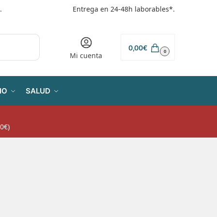
.
Entrega en 24-48h laborables*.
0,00
€
0
Mi cuenta
IO
SALUD
0€)