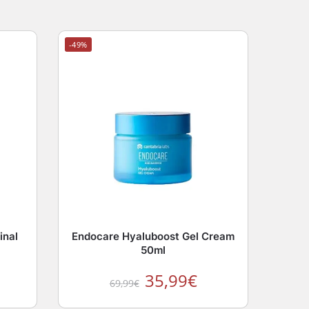
-49%
inal
Endocare Hyaluboost Gel Cream
50ml
35,99
€
69,99
€