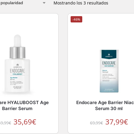
Mostrando los 3 resultados
-46%
are HYALUBOOST Age
Endocare Age Barrier Niac
Barrier Serum
Serum 30 ml
35,69
€
37,99
€
69,99
€
69,99
€