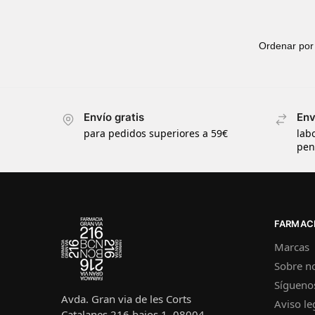
Envío gratis
Env
para pedidos superiores a 59€
lab
pen
FARMACI
Marcas
Sobre n
Sígueno
Avda. Gran via de les Corts
Aviso le
Catalanes 216 bajos 1, 08004