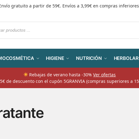
Envío gratuito a partir de 59€. Envíos a 3,99€ en compras inferiores
MOCOSMÉTICA
HIGIENE
NUTRICIÓN
HERBOLAR
Rebajas de verano hasta -30%
Ver ofertas
​ 5€ de descuento con el cupón 5GRANVIA (compras superiores a 15
ratante