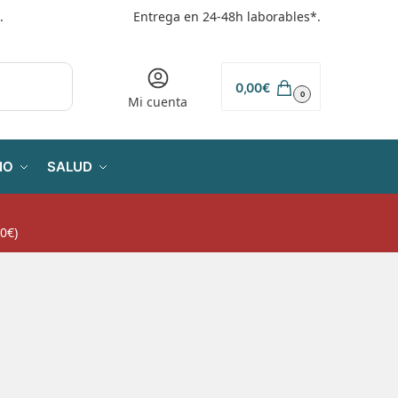
.
Entrega en 24-48h laborables*.
0,00
€
0
Mi cuenta
IO
SALUD
0€)