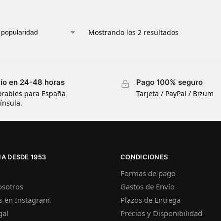
Mostrando los 2 resultados
ío en 24-48 horas
Pago 100% seguro
orables para España
Tarjeta / PayPal / Bizum
ínsula.
A DESDE 1953
CONDICIONES
Formas de pago
osotros
Gastos de Envío
s en Instagram
Plazos de Entrega
gal
Precios y Disponibilidad