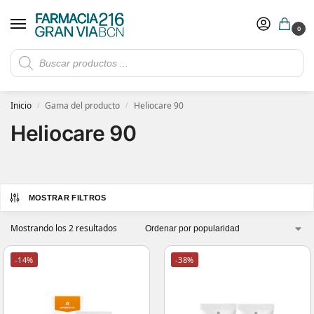
0
Rebajas de verano hasta -30%
Ver ofertas
​ 5€ de descuento con el cupón 5GRANVIA (compras superiores a 150€)
Inicio
Gama del producto
Heliocare 90
/
/
Heliocare 90
MOSTRAR FILTROS
Mostrando los 2 resultados
-14%
-38%