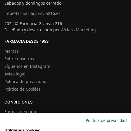
Sábados y domingos cerrado
info@farmaciagranvia216.es
2024 © Farmacia Granvia 216
Diseñado y desarrollado por
A!claro Marketing
FARMACIA DESDE 1953
Marcas
Sobre nosotros
Síguenos en Instagram
Aviso legal
Política de privacidad
Política de Cookies
CONDICIONES
Formas de pago
Gastos de Envío
Política de privacidad
Plazos de Entrega
Utilizamos cookies