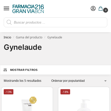
0
Rebajas de verano hasta -30%
Ver ofertas
​ 5€ de descuento con el cupón 5GRANVIA (compras superiores a 150€)
Inicio
Gama del producto
Gynelaude
/
/
Gynelaude
MOSTRAR FILTROS
Mostrando los 5 resultados
-13%
-18%