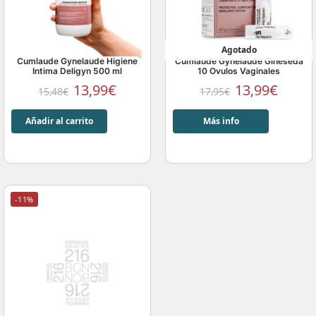
Agotado
Cumlaude Gynelaude Higiene
Cumlaude Gynelaude Gineseda
Intima Deligyn 500 ml
10 Ovulos Vaginales
13,99
€
13,99
€
15,48
€
17,95
€
Añadir al carrito
Más info
-11%