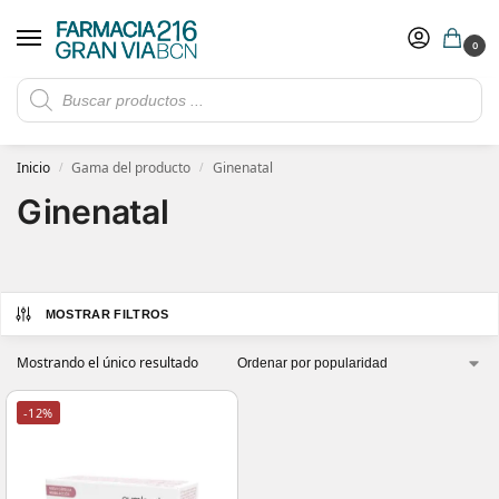
0
Rebajas de verano hasta -30%
Ver ofertas
​ 5€ de descuento con el cupón 5GRANVIA (compras superiores a 150€)
Inicio
Gama del producto
Ginenatal
/
/
Ginenatal
MOSTRAR FILTROS
Mostrando el único resultado
-12%