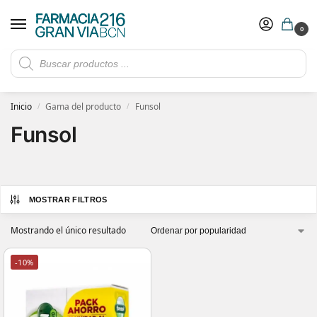
0
Rebajas de verano hasta -30%
Ver ofertas
​ 5€ de descuento con el cupón 5GRANVIA (compras superiores a 150€)
Inicio
Gama del producto
Funsol
/
/
Funsol
MOSTRAR FILTROS
Mostrando el único resultado
-10%