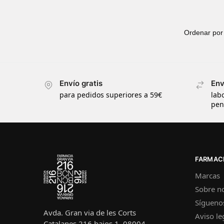
Envío gratis
Env
para pedidos superiores a 59€
lab
pen
FARMACI
Marcas
Sobre n
Sígueno
Avda. Gran via de les Corts
Aviso le
Catalanes 216 bajos 1, 08004