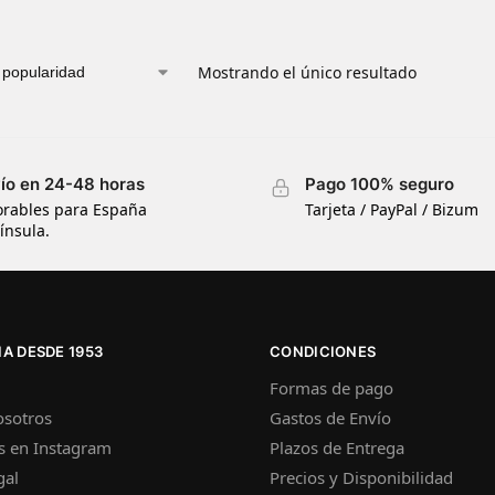
Mostrando el único resultado
ío en 24-48 horas
Pago 100% seguro
orables para España
Tarjeta / PayPal / Bizum
ínsula.
A DESDE 1953
CONDICIONES
Formas de pago
osotros
Gastos de Envío
s en Instagram
Plazos de Entrega
gal
Precios y Disponibilidad