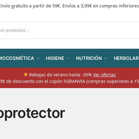
Envío gratuito a partir de 59€. Envíos a 3,99€ en compras inferiores
MOCOSMÉTICA
HIGIENE
NUTRICIÓN
HERBOLAR
Rebajas de verano hasta -30%
Ver ofertas
​ 5€ de descuento con el cupón 5GRANVIA (compras superiores a 15
oprotector