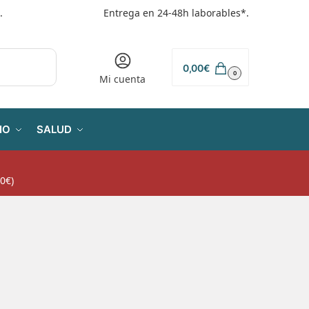
.
Entrega en 24-48h laborables*.
0,00
€
0
Mi cuenta
IO
SALUD
0€)