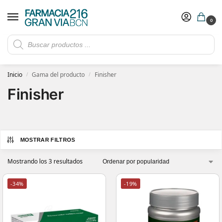
0
Rebajas de verano hasta -30%
Ver ofertas
​ 5€ de descuento con el cupón 5GRANVIA (compras superiores a 150€)
Inicio
Gama del producto
Finisher
/
/
Finisher
MOSTRAR FILTROS
Mostrando los 3 resultados
-34%
-19%