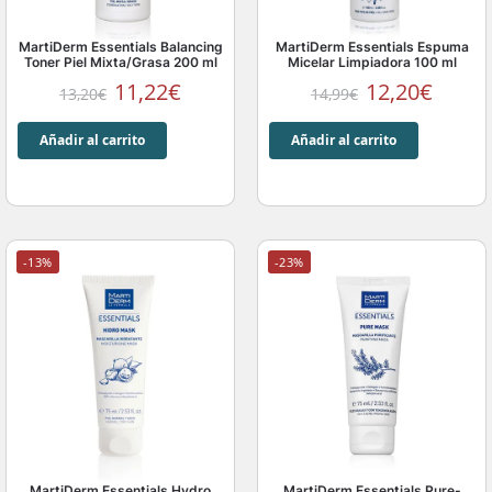
MartiDerm Essentials Balancing
MartiDerm Essentials Espuma
Toner Piel Mixta/Grasa 200 ml
Micelar Limpiadora 100 ml
11,22
€
12,20
€
13,20
€
14,99
€
Añadir al carrito
Añadir al carrito
-13%
-23%
MartiDerm Essentials Hydro
MartiDerm Essentials Pure-