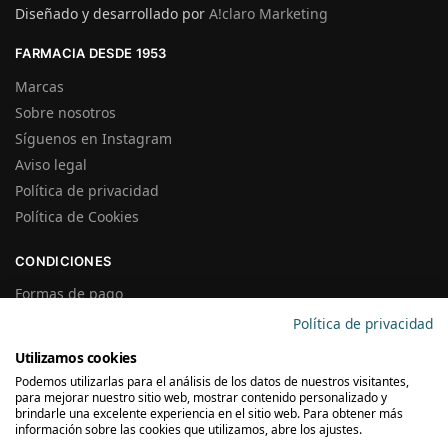
Diseñado y desarrollado por
A!claro Marketing
FARMACIA DESDE 1953
Marcas
Sobre nosotros
Síguenos en Instagram
Aviso legal
Política de privacidad
Política de Cookies
CONDICIONES
Formas de pago
Gastos de Envío
Política de privacidad
Plazos de Entrega
Utilizamos cookies
Precios y Disponibilidad
Podemos utilizarlas para el análisis de los datos de nuestros visitantes,
Garantías y Devoluciones
para mejorar nuestro sitio web, mostrar contenido personalizado y
brindarle una excelente experiencia en el sitio web. Para obtener más
información sobre las cookies que utilizamos, abre los ajustes.
SUSCRÍBETE A LA NEWSLETTER