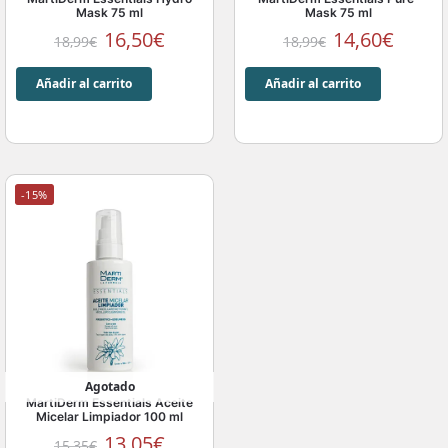
Mask 75 ml
Mask 75 ml
16,50
€
14,60
€
18,99
€
18,99
€
Añadir al carrito
Añadir al carrito
-15%
Agotado
MartiDerm Essentials Aceite
Micelar Limpiador 100 ml
13,05
€
15,35
€