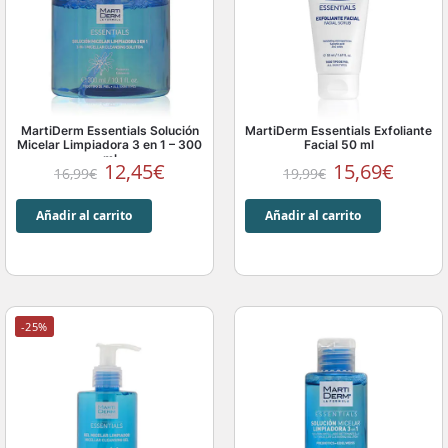
MartiDerm Essentials Solución
MartiDerm Essentials Exfoliante
Micelar Limpiadora 3 en 1 – 300
Facial 50 ml
ml
12,45
€
15,69
€
16,99
€
19,99
€
Añadir al carrito
Añadir al carrito
-25%