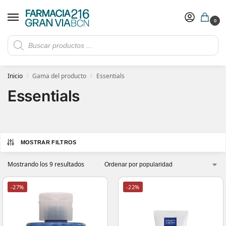
0
Rebajas de verano hasta -30%
Ver ofertas
​ 5€ de descuento con el cupón 5GRANVIA (compras superiores a 150€)
Inicio
Gama del producto
Essentials
/
/
Essentials
MOSTRAR FILTROS
Mostrando los 9 resultados
-27%
-22%