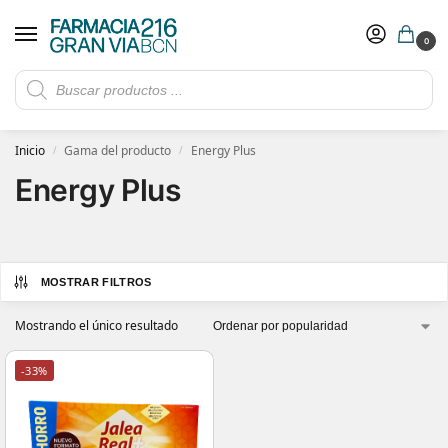
0
Rebajas de verano hasta -30%
Ver ofertas
​ 5€ de descuento con el cupón 5GRANVIA (compras superiores a 150€)
Inicio
Gama del producto
Energy Plus
/
/
Energy Plus
MOSTRAR FILTROS
Mostrando el único resultado
-33%