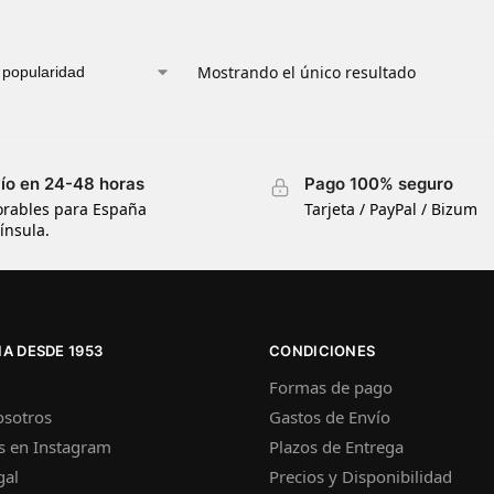
Mostrando el único resultado
ío en 24-48 horas
Pago 100% seguro
orables para España
Tarjeta / PayPal / Bizum
ínsula.
A DESDE 1953
CONDICIONES
Formas de pago
osotros
Gastos de Envío
s en Instagram
Plazos de Entrega
gal
Precios y Disponibilidad