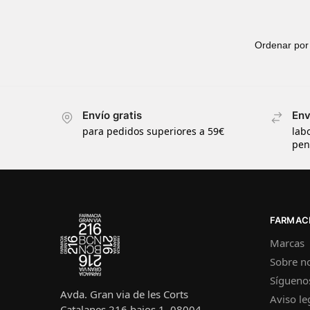
Envío gratis
Env
para pedidos superiores a 59€
lab
pen
FARMACI
Marcas
Sobre n
Sígueno
Avda. Gran via de les Corts
Aviso le
Catalanes 216 bajos 1, 08004