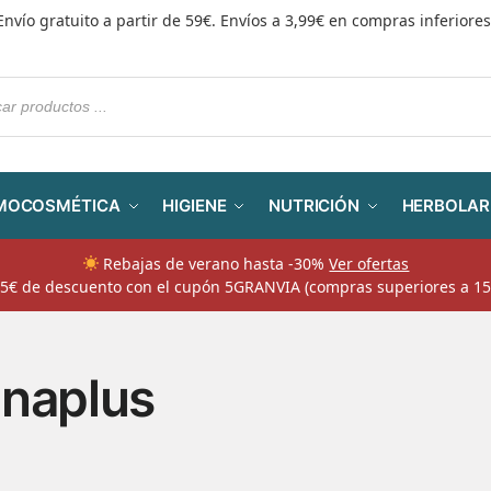
Envío gratuito a partir de 59€. Envíos a 3,99€ en compras inferiores
MOCOSMÉTICA
HIGIENE
NUTRICIÓN
HERBOLAR
Rebajas de verano hasta -30%
Ver ofertas
​ 5€ de descuento con el cupón 5GRANVIA (compras superiores a 15
naplus