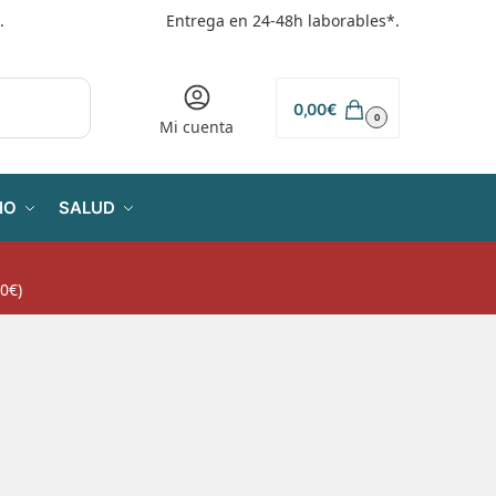
.
Entrega en 24-48h laborables*.
0,00
€
0
Mi cuenta
IO
SALUD
0€)