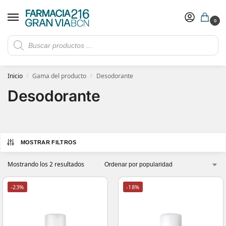
0
Rebajas de verano hasta -30%
Ver ofertas
​ 5€ de descuento con el cupón 5GRANVIA (compras superiores a 150€)
Inicio
Gama del producto
Desodorante
/
/
Desodorante
MOSTRAR FILTROS
Mostrando los 2 resultados
-23%
-18%