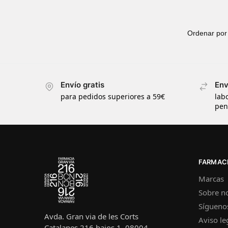
Envío gratis
Env
para pedidos superiores a 59€
lab
pen
FARMACI
Marcas
Sobre n
Sígueno
Avda. Gran via de les Corts
Aviso le
Catalanes 216 bajos 1, 08004