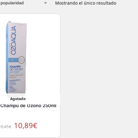
Mostrando el único resultado
Agotado
 Champú de Ozono 250ml
10,89
€
18,45
€