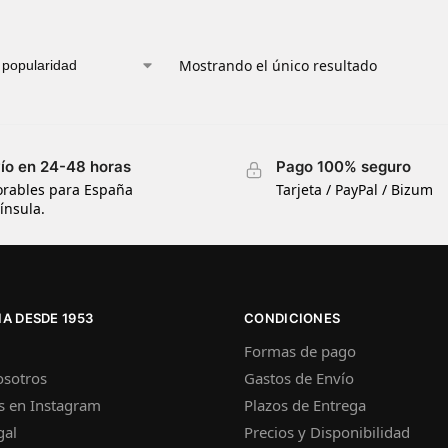
Mostrando el único resultado
ío en 24-48 horas
Pago 100% seguro
orables para España
Tarjeta / PayPal / Bizum
ínsula.
A DESDE 1953
CONDICIONES
Formas de pago
osotros
Gastos de Envío
s en Instagram
Plazos de Entrega
gal
Precios y Disponibilidad