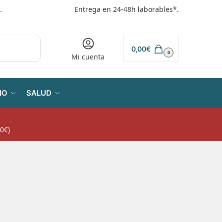
.
Entrega en 24-48h laborables*.
0,00
€
0
Mi cuenta
IO
SALUD
0€)