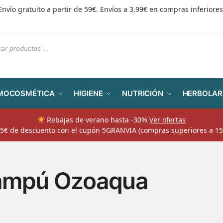
Envío gratuito a partir de 59€. Envíos a 3,99€ en compras inferiores
MOCOSMÉTICA
HIGIENE
NUTRICIÓN
HERBOLAR
Rebajas de verano hasta -30%
Ver ofertas
​ 5€ de descuento con el cupón 5GRANVIA (compras superiores a 15
ampú Ozoaqua