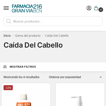
0
Rebajas de verano hasta -30%
Ver ofertas
​ 5€ de descuento con el cupón 5GRANVIA (compras superiores a 150€)
Inicio
Gama del producto
Caída Del Cabello
/
/
Caída Del Cabello
MOSTRAR FILTROS
Mostrando los 4 resultados
-32%