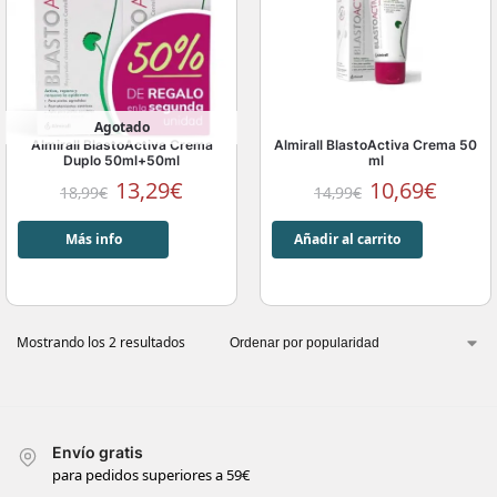
Agotado
Almirall BlastoActiva Crema
Almirall BlastoActiva Crema 50
Duplo 50ml+50ml
ml
13,29
€
10,69
€
18,99
€
14,99
€
Más info
Añadir al carrito
Mostrando los 2 resultados
Envío gratis
para pedidos superiores a 59€