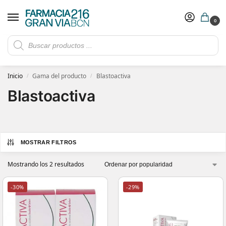
0
Rebajas de verano hasta -30%
Ver ofertas
​ 5€ de descuento con el cupón 5GRANVIA (compras superiores a 150€)
Inicio
Gama del producto
Blastoactiva
/
/
Blastoactiva
MOSTRAR FILTROS
Mostrando los 2 resultados
-30%
-29%