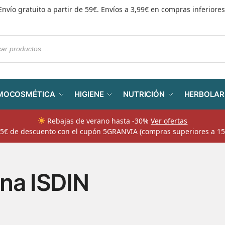
Envío gratuito a partir de 59€. Envíos a 3,99€ en compras inferiores
MOCOSMÉTICA
HIGIENE
NUTRICIÓN
HERBOLAR
Rebajas de verano hasta -30%
Ver ofertas
​ 5€ de descuento con el cupón 5GRANVIA (compras superiores a 15
na ISDIN