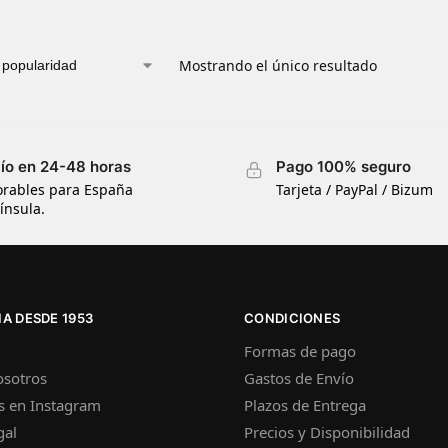
Mostrando el único resultado
ío en 24-48 horas
Pago 100% seguro
orables para España
Tarjeta / PayPal / Bizum
ínsula.
A DESDE 1953
CONDICIONES
Formas de pago
osotros
Gastos de Envío
s en Instagram
Plazos de Entrega
gal
Precios y Disponibilidad