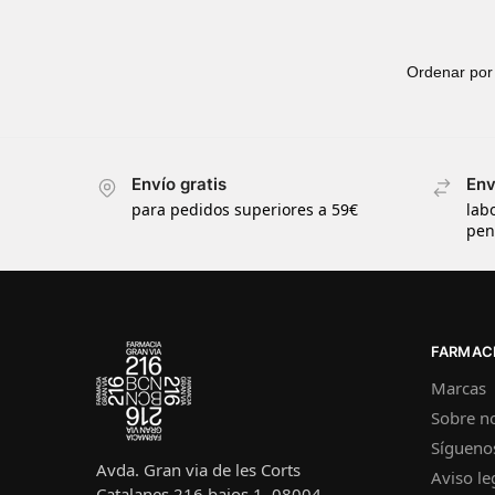
Envío gratis
Env
para pedidos superiores a 59€
lab
pen
FARMACI
Marcas
Sobre n
Sígueno
Avda. Gran via de les Corts
Aviso le
Catalanes 216 bajos 1, 08004