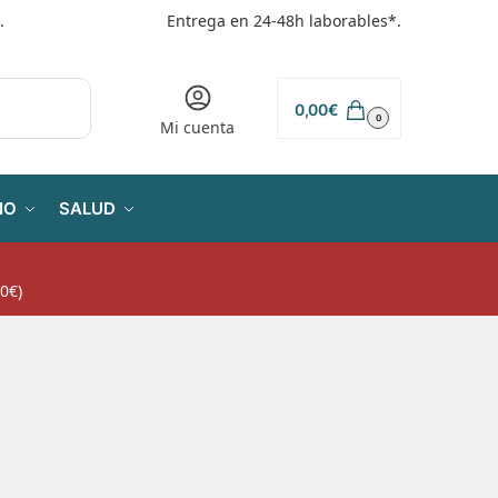
.
Entrega en 24-48h laborables*.
0,00
€
0
Mi cuenta
IO
SALUD
0€)