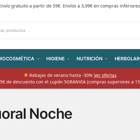
Envío gratuito a partir de 59€. Envíos a 3,99€ en compras inferiores
MOCOSMÉTICA
HIGIENE
NUTRICIÓN
HERBOLAR
Rebajas de verano hasta -30%
Ver ofertas
​ 5€ de descuento con el cupón 5GRANVIA (compras superiores a 15
oral Noche