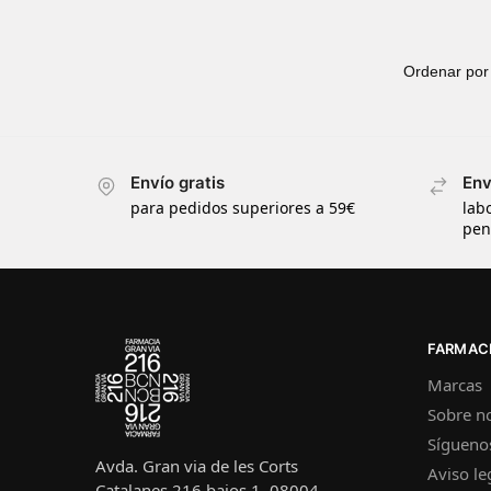
Envío gratis
Env
para pedidos superiores a 59€
lab
pen
FARMACI
Marcas
Sobre n
Sígueno
Avda. Gran via de les Corts
Aviso le
Catalanes 216 bajos 1, 08004