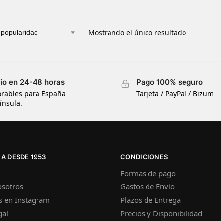
Mostrando el único resultado
ío en 24-48 horas
Pago 100% seguro
orables para España
Tarjeta / PayPal / Bizum
ínsula.
A DESDE 1953
CONDICIONES
Formas de pago
osotros
Gastos de Envío
s en Instagram
Plazos de Entrega
gal
Precios y Disponibilidad