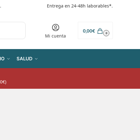
.
Entrega en 24-48h laborables*.
0,00
€
0
Mi cuenta
IO
SALUD
0€)