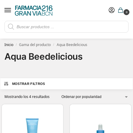
0
Rebajas de verano hasta -30%
Ver ofertas
​ 5€ de descuento con el cupón 5GRANVIA (compras superiores a 150€)
Inicio
Gama del producto
Aqua Beedelicious
/
/
Aqua Beedelicious
MOSTRAR FILTROS
Mostrando los 4 resultados