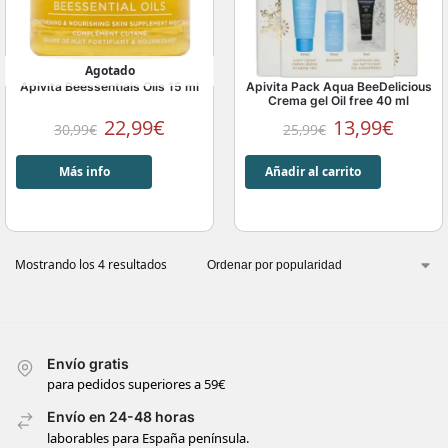
Agotado
Apivita Beessentials Oils 15 ml
Apivita Pack Aqua BeeDelicious
Crema gel Oil free 40 ml
22,99
€
13,99
€
30,99
€
25,99
€
Más info
Añadir al carrito
Mostrando los 4 resultados
Envío gratis
para pedidos superiores a 59€
Envío en 24-48 horas
laborables para España península.