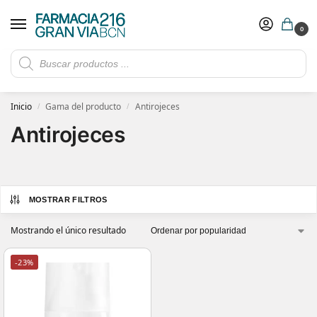
0
Rebajas de verano hasta -30%
Ver ofertas
​ 5€ de descuento con el cupón 5GRANVIA (compras superiores a 150€)
Inicio
Gama del producto
Antirojeces
/
/
Antirojeces
MOSTRAR FILTROS
Mostrando el único resultado
-23%