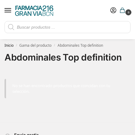
0
Rebajas de verano hasta -30%
Ver ofertas
​ 5€ de descuento con el cupón 5GRANVIA (compras superiores a 150€)
Inicio
Gama del producto
Abdominales Top definition
/
/
Abdominales Top definition
No se han encontrado productos que coincidan con tu
selección.
Envío gratis