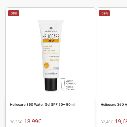
-38%
-39%
Heliocare 360 Water Gel SPF 50+ 50ml
Heliocare 360 A
18,99
€
19,6
30,55
€
32,40
€