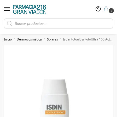
0
Rebajas de verano hasta -30%
Ver ofertas
​ 5€ de descuento con el cupón 5GRANVIA (compras superiores a 150€)
Inicio
Dermocosmética
Solares
Isdin Fotoultra FotoUltra 100 Active Unify Fusion F 50ml
/
/
/