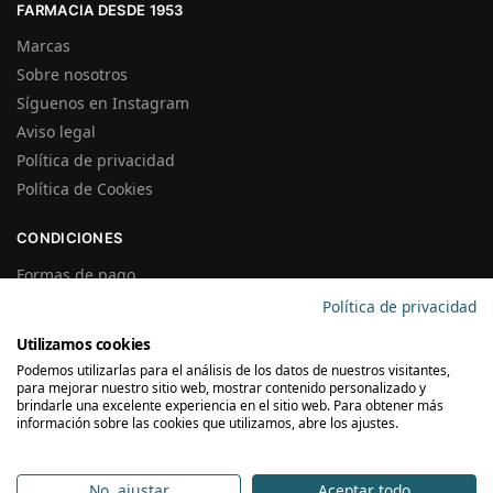
FARMACIA DESDE 1953
Marcas
Sobre nosotros
Síguenos en Instagram
Aviso legal
Política de privacidad
Política de Cookies
CONDICIONES
Formas de pago
Gastos de Envío
Política de privacidad
Plazos de Entrega
Utilizamos cookies
Precios y Disponibilidad
Podemos utilizarlas para el análisis de los datos de nuestros visitantes,
Garantías y Devoluciones
para mejorar nuestro sitio web, mostrar contenido personalizado y
brindarle una excelente experiencia en el sitio web. Para obtener más
información sobre las cookies que utilizamos, abre los ajustes.
SUSCRÍBETE A LA NEWSLETTER
No, ajustar
Aceptar todo