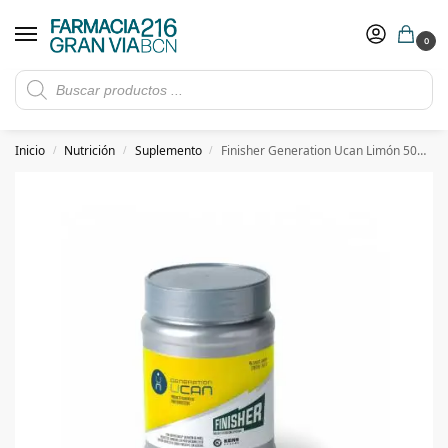
0
Rebajas de verano hasta -30%
Ver ofertas
​ 5€ de descuento con el cupón 5GRANVIA (compras superiores a 150€)
Inicio
Nutrición
Suplemento
Finisher Generation Ucan Limón 500 g
/
/
/