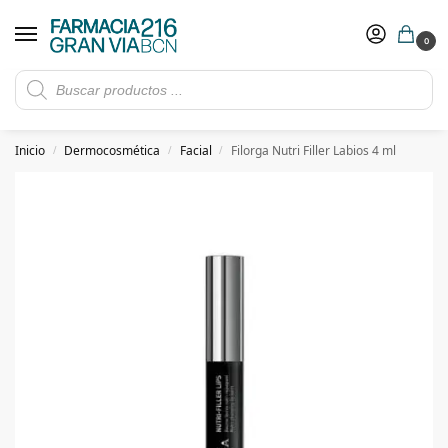
0
Rebajas de verano hasta -30%
Ver ofertas
​ 5€ de descuento con el cupón 5GRANVIA (compras superiores a 150€)
Inicio
Dermocosmética
Facial
Filorga Nutri Filler Labios 4 ml
/
/
/