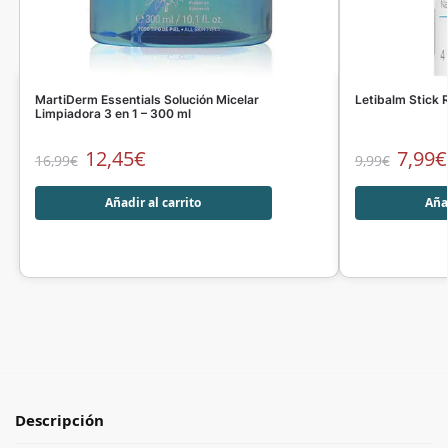
MartiDerm Essentials Solución Micelar
Letibalm Stick 
Limpiadora 3 en 1 – 300 ml
12,45
€
7,99
€
16,99
€
9,99
€
Añadir al carrito
Añad
Descripción