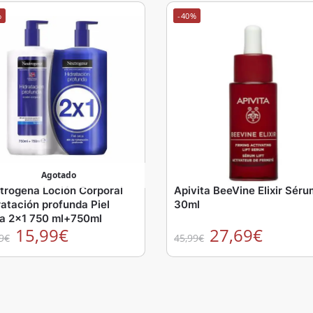
%
-40%
Agotado
trogena Loción Corporal
Apivita BeeVine Elixir Séru
ratación profunda Piel
30ml
a 2×1 750 ml+750ml
15,99
€
27,69
€
9
€
45,99
€