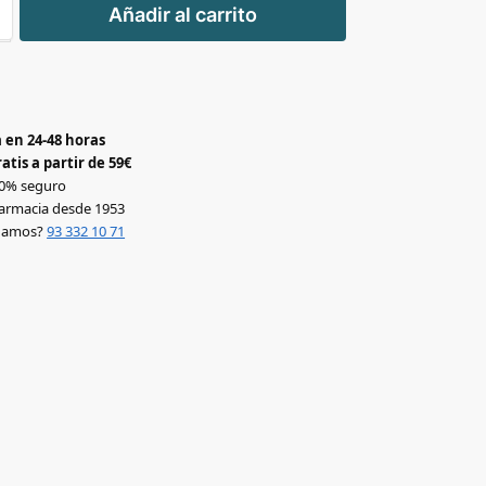
Añadir al carrito
-
 en 24-48 horas
atis a partir de 59€
0% seguro
armacia desde 1953
udamos?
93 332 10 71