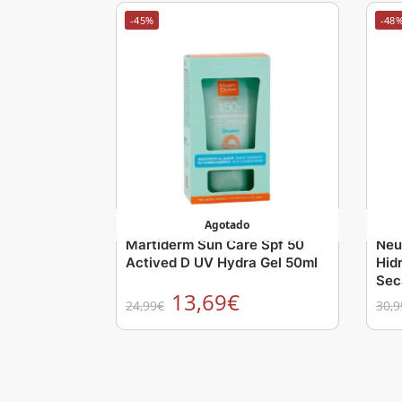
-45%
-48
Agotado
Martiderm Sun Care Spf 50
Neu
Actived D UV Hydra Gel 50ml
Hid
Sec
13,69
€
24,99
€
30,9