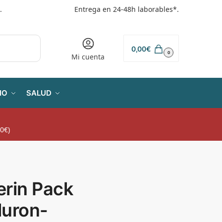
.
Entrega en 24-48h laborables*.
0,00
€
0
Mi cuenta
IO
SALUD
0€)
erin Pack
luron-