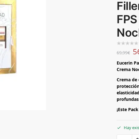
Fill
FPS
Noc
5
69,99
€
Eucerin Pa
Crema No
Crema de 
protección
elasticida
profundas 
¡Este Pack
Hay exi