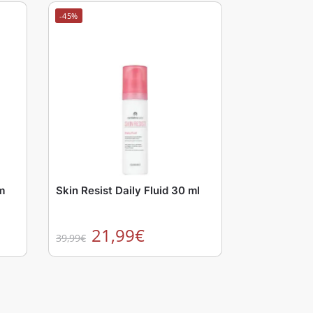
-45%
m
Skin Resist Daily Fluid 30 ml
21,99
€
39,99
€