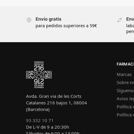
Envío gratis
Env
para pedidos superiores a 59€
lab
pen
FARMACI
Marcas
Sobre n
Sígueno
Avda. Gran via de les Corts
Aviso le
Catalanes 216 bajos 1, 08004
Política
(Barcelona)
Política
93 332 10 71
De L-V de 9 a 20:30h
Sábados de 9:00 a 13:00h