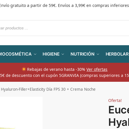
Envío gratuito a partir de 59€. Envíos a 3,99€ en compras inferiores
MOCOSMÉTICA
HIGIENE
NUTRICIÓN
HERBOLAR
Rebajas de verano hasta -30%
Ver ofertas
​ 5€ de descuento con el cupón 5GRANVIA (compras superiores a 15
 Hyaluron-Filler+Elasticity Día FPS 30 + Crema Noche
Oferta!
Euc
Hya