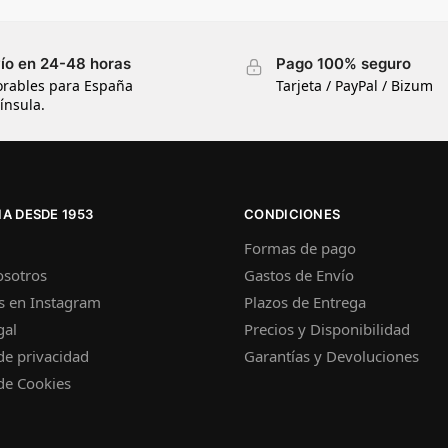
ío en 24-48 horas
Pago 100% seguro
orables para España
Tarjeta / PayPal / Bizum
ínsula.
A DESDE 1953
CONDICIONES
Formas de pago
osotros
Gastos de Envío
s en Instagram
Plazos de Entrega
gal
Precios y Disponibilidad
 de privacidad
Garantías y Devoluciones
 de Cookies