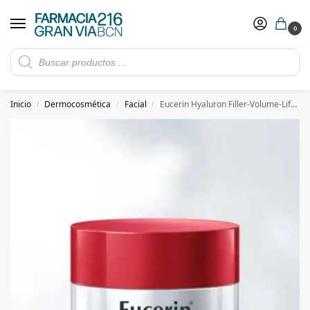
0
Rebajas de verano hasta -30%
Ver ofertas
​ 5€ de descuento con el cupón 5GRANVIA (compras superiores a 150€)
Inicio
Dermocosmética
Facial
Eucerin Hyaluron Filler-Volume-Lift-Crema Día Fps15 Piel seca 50 ml
/
/
/