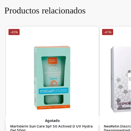
Productos relacionados
-45%
-41%
Agotado
Martiderm Sun Care Spf 50 Actived D UV Hydra
NeoRetin Discr
Gel 50ml
Despigmentant