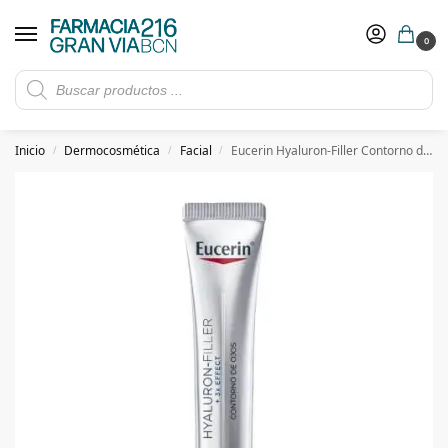
0
Rebajas de verano hasta -30%
Ver ofertas
​ 5€ de descuento con el cupón 5GRANVIA (compras superiores a 150€)
Inicio
Dermocosmética
Facial
Eucerin Hyaluron-Filler Contorno de Ojos x3 Hyaluron-Filler
/
/
/