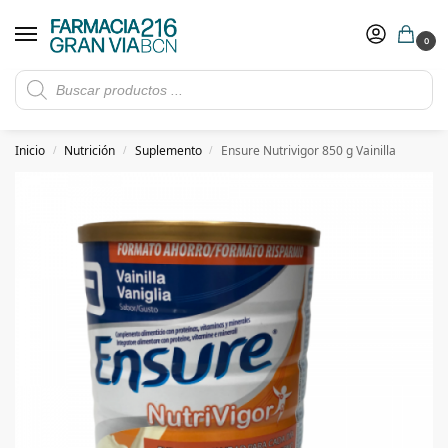
0
Rebajas de verano hasta -30%
Ver ofertas
​ 5€ de descuento con el cupón 5GRANVIA (compras superiores a 150€)
Inicio
Nutrición
Suplemento
Ensure Nutrivigor 850 g Vainilla
/
/
/