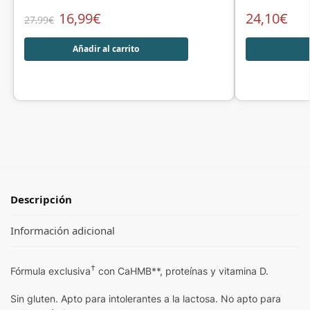
16,99
€
24,10
€
27,99
€
Añadir al carrito
Descripción
Información adicional
†
Fórmula exclusiva
con CaHMB**, proteínas y vitamina D.
Sin gluten. Apto para intolerantes a la lactosa. No apto para