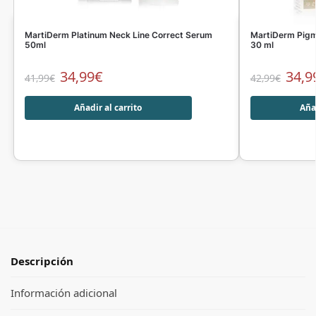
MartiDerm Platinum Neck Line Correct Serum
MartiDerm Pigm
50ml
30 ml
34,99
€
34,9
41,99
€
42,99
€
Añadir al carrito
Añad
Descripción
Información adicional