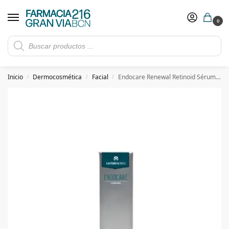
0
Rebajas de verano hasta -30%
Ver ofertas
​ 5€ de descuento con el cupón 5GRANVIA (compras superiores a 150€)
Inicio
Dermocosmética
Facial
Endocare Renewal Retinoid Sérum 30 ml
/
/
/