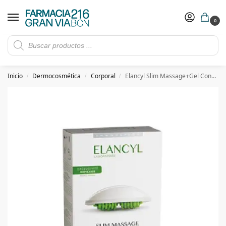
0
Rebajas de verano hasta -30%
Ver ofertas
​ 5€ de descuento con el cupón 5GRANVIA (compras superiores a 150€)
Inicio
Dermocosmética
Corporal
Elancyl Slim Massage+Gel Concentrado Anticelulítico 200 ml
/
/
/