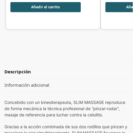
Añadir al carrito
Añad
Descripción
Información adicional
Concebido con un kinesiterapeuta, SLIM MASSAGE reproduce
de forma mecánica la técnica profesional de “pinzar-rodar”,
masaje de referencia para luchar contra la celulitis.
Gracias a la acción combinada de sus dos rodillos que pinzan y
masajean la piel simultáneamente, SLIM MASSAGE favorece la