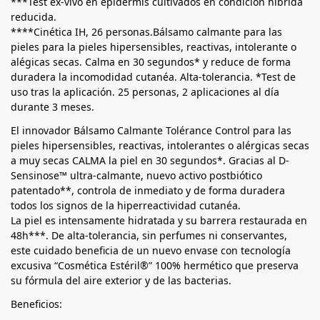
***Test ex-vivo en epidermis cultivados en condición híbrida
reducida.
****Cinética IH, 26 personas.Bálsamo calmante para las
pieles para la pieles hipersensibles, reactivas, intolerante o
alégicas secas. Calma en 30 segundos* y reduce de forma
duradera la incomodidad cutanéa. Alta-tolerancia. *Test de
uso tras la aplicación. 25 personas, 2 aplicaciones al día
durante 3 meses.
El innovador Bálsamo Calmante Tolérance Control para las
pieles hipersensibles, reactivas, intolerantes o alérgicas secas
a muy secas CALMA la piel en 30 segundos*. Gracias al D-
Sensinose™ ultra-calmante, nuevo activo postbiótico
patentado**, controla de inmediato y de forma duradera
todos los signos de la hiperreactividad cutanéa.
La piel es intensamente hidratada y su barrera restaurada en
48h***. De alta-tolerancia, sin perfumes ni conservantes,
este cuidado beneficia de un nuevo envase con tecnología
excusiva “Cosmética Estéril®” 100% hermético que preserva
su fórmula del aire exterior y de las bacterias.
Beneficios: