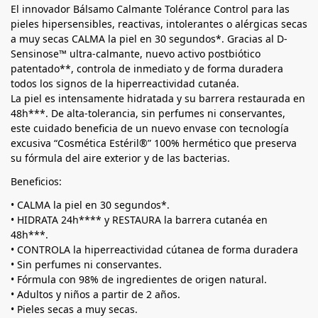
El innovador Bálsamo Calmante Tolérance Control para las
pieles hipersensibles, reactivas, intolerantes o alérgicas secas
a muy secas CALMA la piel en 30 segundos*. Gracias al D-
Sensinose™ ultra-calmante, nuevo activo postbiótico
patentado**, controla de inmediato y de forma duradera
todos los signos de la hiperreactividad cutanéa.
La piel es intensamente hidratada y su barrera restaurada en
48h***. De alta-tolerancia, sin perfumes ni conservantes,
este cuidado beneficia de un nuevo envase con tecnología
excusiva “Cosmética Estéril®” 100% hermético que preserva
su fórmula del aire exterior y de las bacterias.
Beneficios:
• CALMA la piel en 30 segundos*.
• HIDRATA 24h**** y RESTAURA la barrera cutanéa en
48h***.
• CONTROLA la hiperreactividad cútanea de forma duradera
• Sin perfumes ni conservantes.
• Fórmula con 98% de ingredientes de origen natural.
• Adultos y niños a partir de 2 años.
• Pieles secas a muy secas.