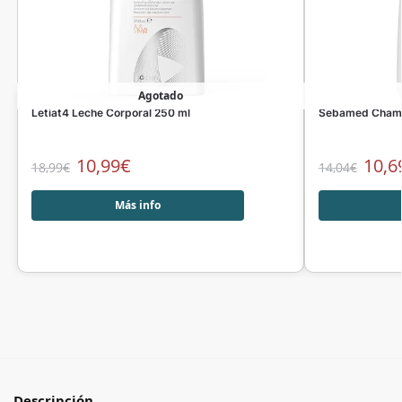
Agotado
Letiat4 Leche Corporal 250 ml
Sebamed Champ
10,99
€
10,6
18,99
€
14,04
€
Más info
Descripción