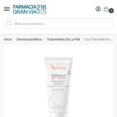
0
Rebajas de verano hasta -30%
Ver ofertas
​ 5€ de descuento con el cupón 5GRANVIA (compras superiores a 150€)
Inicio
Dermocosmética
Tratamiento De La Piel
Eau Thermale Avène Tolèrance Control Bálsamo Calmante 40 ml
/
/
/