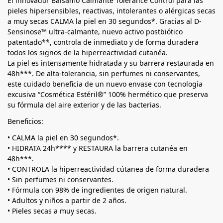
El innovador Bálsamo Calmante Tolérance Control para las
pieles hipersensibles, reactivas, intolerantes o alérgicas secas
a muy secas CALMA la piel en 30 segundos*. Gracias al D-
Sensinose™ ultra-calmante, nuevo activo postbiótico
patentado**, controla de inmediato y de forma duradera
todos los signos de la hiperreactividad cutanéa.
La piel es intensamente hidratada y su barrera restaurada en
48h***. De alta-tolerancia, sin perfumes ni conservantes,
este cuidado beneficia de un nuevo envase con tecnología
excusiva “Cosmética Estéril®” 100% hermético que preserva
su fórmula del aire exterior y de las bacterias.
Beneficios:
• CALMA la piel en 30 segundos*.
• HIDRATA 24h**** y RESTAURA la barrera cutanéa en
48h***.
• CONTROLA la hiperreactividad cútanea de forma duradera
• Sin perfumes ni conservantes.
• Fórmula con 98% de ingredientes de origen natural.
• Adultos y niños a partir de 2 años.
• Pieles secas a muy secas.