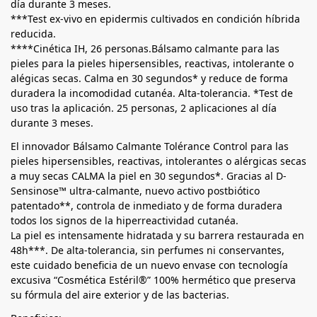
día durante 3 meses.
***Test ex-vivo en epidermis cultivados en condición híbrida
reducida.
****Cinética IH, 26 personas.Bálsamo calmante para las
pieles para la pieles hipersensibles, reactivas, intolerante o
alégicas secas. Calma en 30 segundos* y reduce de forma
duradera la incomodidad cutanéa. Alta-tolerancia. *Test de
uso tras la aplicación. 25 personas, 2 aplicaciones al día
durante 3 meses.
El innovador Bálsamo Calmante Tolérance Control para las
pieles hipersensibles, reactivas, intolerantes o alérgicas secas
a muy secas CALMA la piel en 30 segundos*. Gracias al D-
Sensinose™ ultra-calmante, nuevo activo postbiótico
patentado**, controla de inmediato y de forma duradera
todos los signos de la hiperreactividad cutanéa.
La piel es intensamente hidratada y su barrera restaurada en
48h***. De alta-tolerancia, sin perfumes ni conservantes,
este cuidado beneficia de un nuevo envase con tecnología
excusiva “Cosmética Estéril®” 100% hermético que preserva
su fórmula del aire exterior y de las bacterias.