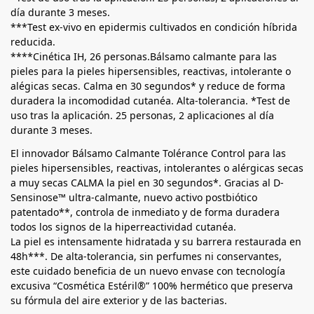
día durante 3 meses.
***Test ex-vivo en epidermis cultivados en condición híbrida
reducida.
****Cinética IH, 26 personas.Bálsamo calmante para las
pieles para la pieles hipersensibles, reactivas, intolerante o
alégicas secas. Calma en 30 segundos* y reduce de forma
duradera la incomodidad cutanéa. Alta-tolerancia. *Test de
uso tras la aplicación. 25 personas, 2 aplicaciones al día
durante 3 meses.
El innovador Bálsamo Calmante Tolérance Control para las
pieles hipersensibles, reactivas, intolerantes o alérgicas secas
a muy secas CALMA la piel en 30 segundos*. Gracias al D-
Sensinose™ ultra-calmante, nuevo activo postbiótico
patentado**, controla de inmediato y de forma duradera
todos los signos de la hiperreactividad cutanéa.
La piel es intensamente hidratada y su barrera restaurada en
48h***. De alta-tolerancia, sin perfumes ni conservantes,
este cuidado beneficia de un nuevo envase con tecnología
excusiva “Cosmética Estéril®” 100% hermético que preserva
su fórmula del aire exterior y de las bacterias.