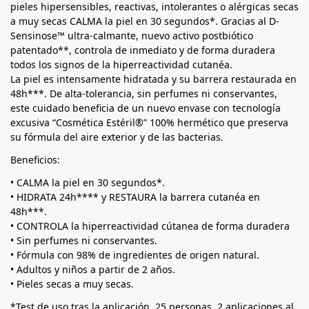
pieles hipersensibles, reactivas, intolerantes o alérgicas secas
a muy secas CALMA la piel en 30 segundos*. Gracias al D-
Sensinose™ ultra-calmante, nuevo activo postbiótico
patentado**, controla de inmediato y de forma duradera
todos los signos de la hiperreactividad cutanéa.
La piel es intensamente hidratada y su barrera restaurada en
48h***. De alta-tolerancia, sin perfumes ni conservantes,
este cuidado beneficia de un nuevo envase con tecnología
excusiva “Cosmética Estéril®” 100% hermético que preserva
su fórmula del aire exterior y de las bacterias.
Beneficios:
• CALMA la piel en 30 segundos*.
• HIDRATA 24h**** y RESTAURA la barrera cutanéa en
48h***.
• CONTROLA la hiperreactividad cútanea de forma duradera
• Sin perfumes ni conservantes.
• Fórmula con 98% de ingredientes de origen natural.
• Adultos y niños a partir de 2 años.
• Pieles secas a muy secas.
*Test de uso tras la aplicación. 25 personas, 2 aplicaciones al