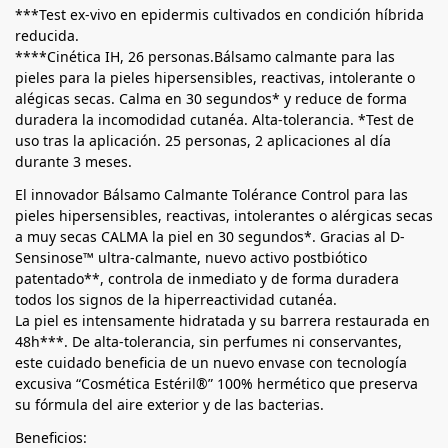
***Test ex-vivo en epidermis cultivados en condición híbrida
reducida.
****Cinética IH, 26 personas.Bálsamo calmante para las
pieles para la pieles hipersensibles, reactivas, intolerante o
alégicas secas. Calma en 30 segundos* y reduce de forma
duradera la incomodidad cutanéa. Alta-tolerancia. *Test de
uso tras la aplicación. 25 personas, 2 aplicaciones al día
durante 3 meses.
El innovador Bálsamo Calmante Tolérance Control para las
pieles hipersensibles, reactivas, intolerantes o alérgicas secas
a muy secas CALMA la piel en 30 segundos*. Gracias al D-
Sensinose™ ultra-calmante, nuevo activo postbiótico
patentado**, controla de inmediato y de forma duradera
todos los signos de la hiperreactividad cutanéa.
La piel es intensamente hidratada y su barrera restaurada en
48h***. De alta-tolerancia, sin perfumes ni conservantes,
este cuidado beneficia de un nuevo envase con tecnología
excusiva “Cosmética Estéril®” 100% hermético que preserva
su fórmula del aire exterior y de las bacterias.
Beneficios: