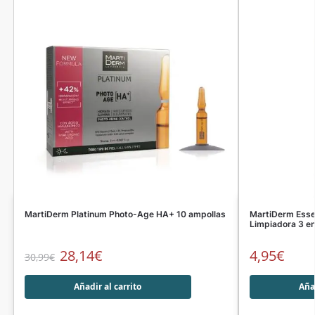
MartiDerm Platinum Photo-Age HA+ 10 ampollas
MartiDerm Essen
Limpiadora 3 en
28,14
€
4,95
€
30,99
€
Añadir al carrito
Añad