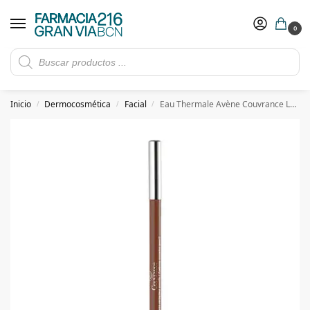
0
Rebajas de verano hasta -30%
Ver ofertas
​ 5€ de descuento con el cupón 5GRANVIA (compras superiores a 150€)
Inicio
Dermocosmética
Facial
Eau Thermale Avène Couvrance Lápiz Corrector Cejas Oscuro 1,19g
/
/
/