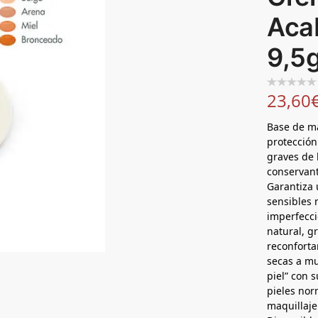
Aca
9,5
23,60
Base de m
protección
graves de l
conservant
Garantiza 
sensibles 
imperfecc
natural, gr
reconforta
secas a mu
piel” con 
pieles nor
maquillaje