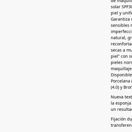
de maquil
solar SPF3
piel y unif
Garantiza 
sensibles 
imperfecc
natural, gr
reconforta
secas a mu
piel” con 
pieles nor
maquillaje
Disponible
Porcelana (
(4.0) y Bro
Nueva textu
la esponja
un resulta
Fijación du
transferen