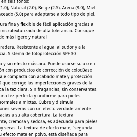
 en seis tonos:
1.0), Natural (2.0), Beige (2.5), Arena (3.0), Miel
nceado (5.0) para adaptarse a todo tipo de piel.
ra fina y flexible de fácil aplicación gracias a
 microtexturizada de alta tolerancia. Consigue
do más ligero y natural
radera. Resistente al agua, al sudor y a la
cia. Sistema de fotoprotección SPF 30
na y sin efecto máscara. Puede usarse solo o en
n con productos de corrección de color.Base
laje compacta con acabado mate y protección
0 que corrige las imperfecciones graves de la
ica la tez clara. Sin fragancias, sin conservantes.
una tez perfecta y uniforme para pieles
normales a mixtas. Cubre y disimula
iones severas con un efecto verdaderamente
acias a su alta cobertura. La textura
nte, cremosa y sedosa, es adecuada para pieles
y secas. La textura de efecto mate, “segunda
su efecto mate en polvo, está diseñada para