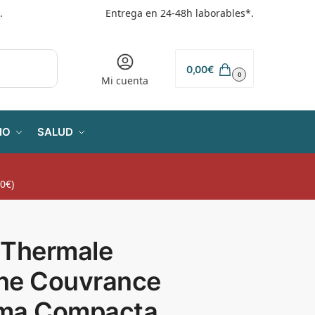
.
Entrega en 24-48h laborables*.
0,00
€
0
Mi cuenta
IO
SALUD
0€)
 Thermale
ne Couvrance
ma Compacta