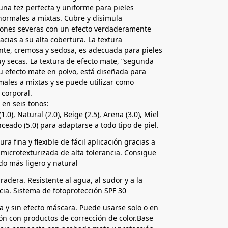
una tez perfecta y uniforme para pieles
normales a mixtas. Cubre y disimula
iones severas con un efecto verdaderamente
acias a su alta cobertura. La textura
nte, cremosa y sedosa, es adecuada para pieles
y secas. La textura de efecto mate, “segunda
su efecto mate en polvo, está diseñada para
males a mixtas y se puede utilizar como
 corporal.
 en seis tonos:
1.0), Natural (2.0), Beige (2.5), Arena (3.0), Miel
nceado (5.0) para adaptarse a todo tipo de piel.
ra fina y flexible de fácil aplicación gracias a
 microtexturizada de alta tolerancia. Consigue
do más ligero y natural
radera. Resistente al agua, al sudor y a la
cia. Sistema de fotoprotección SPF 30
na y sin efecto máscara. Puede usarse solo o en
n con productos de corrección de color.Base