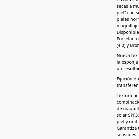
secas a mu
piel” con 
pieles nor
maquillaje
Disponible
Porcelana (
(4.0) y Bro
Nueva textu
la esponja
un resulta
Fijación du
transferen
Textura fi
combinació
de maquil
solar SPF3
piel y unif
Garantiza 
sensibles 