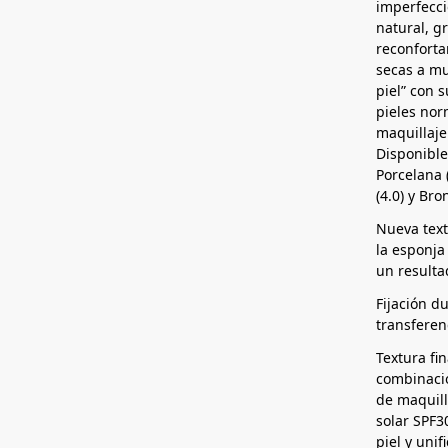
imperfecc
natural, gr
reconforta
secas a mu
piel” con 
pieles nor
maquillaje
Disponible
Porcelana (
(4.0) y Bro
Nueva textu
la esponja
un resulta
Fijación du
transferen
Textura fi
combinació
de maquil
solar SPF3
piel y unif