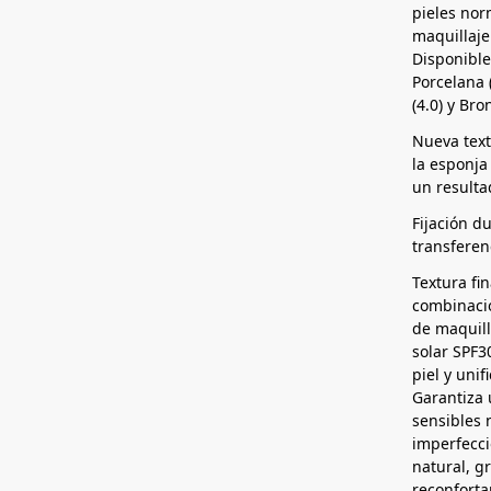
pieles nor
maquillaje
Disponible
Porcelana (
(4.0) y Bro
Nueva textu
la esponja
un resulta
Fijación du
transferen
Textura fi
combinació
de maquil
solar SPF3
piel y unif
Garantiza 
sensibles 
imperfecc
natural, gr
reconforta