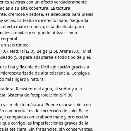
iones severas con un efecto verdaderamente
acias a su alta cobertura. La textura
nte, cremosa y sedosa, es adecuada para pieles
y secas. La textura de efecto mate, “segunda
su efecto mate en polvo, está diseñada para
males a mixtas y se puede utilizar como
 corporal.
 en seis tonos:
1.0), Natural (2.0), Beige (2.5), Arena (3.0), Miel
nceado (5.0) para adaptarse a todo tipo de piel.
ra fina y flexible de fácil aplicación gracias a
 microtexturizada de alta tolerancia. Consigue
do más ligero y natural
radera. Resistente al agua, al sudor y a la
cia. Sistema de fotoprotección SPF 30
na y sin efecto máscara. Puede usarse solo o en
n con productos de corrección de color.Base
laje compacta con acabado mate y protección
0 que corrige las imperfecciones graves de la
ica la tez clara. Sin fragancias, sin conservantes.