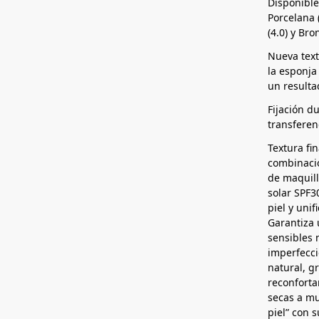
Disponible
Porcelana (
(4.0) y Bro
Nueva textu
la esponja
un resulta
Fijación du
transferen
Textura fi
combinació
de maquil
solar SPF3
piel y unif
Garantiza 
sensibles 
imperfecc
natural, gr
reconforta
secas a mu
piel” con 