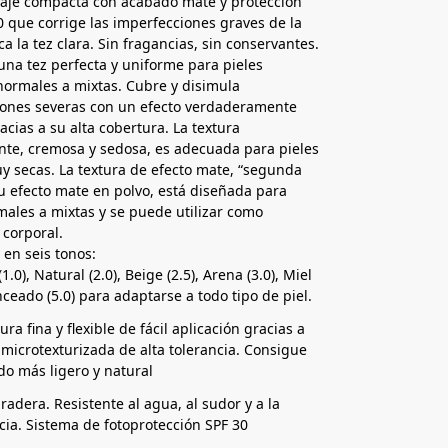
laje compacta con acabado mate y protección
0 que corrige las imperfecciones graves de la
ica la tez clara. Sin fragancias, sin conservantes.
una tez perfecta y uniforme para pieles
normales a mixtas. Cubre y disimula
iones severas con un efecto verdaderamente
acias a su alta cobertura. La textura
nte, cremosa y sedosa, es adecuada para pieles
y secas. La textura de efecto mate, “segunda
su efecto mate en polvo, está diseñada para
males a mixtas y se puede utilizar como
 corporal.
 en seis tonos:
1.0), Natural (2.0), Beige (2.5), Arena (3.0), Miel
nceado (5.0) para adaptarse a todo tipo de piel.
ra fina y flexible de fácil aplicación gracias a
 microtexturizada de alta tolerancia. Consigue
do más ligero y natural
radera. Resistente al agua, al sudor y a la
cia. Sistema de fotoprotección SPF 30