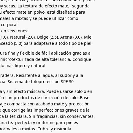
y secas. La textura de efecto mate, “segunda
su efecto mate en polvo, está diseñada para
males a mixtas y se puede utilizar como
 corporal.
 en seis tonos:
1.0), Natural (2.0), Beige (2.5), Arena (3.0), Miel
nceado (5.0) para adaptarse a todo tipo de piel.
ra fina y flexible de fácil aplicación gracias a
 microtexturizada de alta tolerancia. Consigue
do más ligero y natural
radera. Resistente al agua, al sudor y a la
cia. Sistema de fotoprotección SPF 30
na y sin efecto máscara. Puede usarse solo o en
n con productos de corrección de color.Base
laje compacta con acabado mate y protección
0 que corrige las imperfecciones graves de la
ica la tez clara. Sin fragancias, sin conservantes.
una tez perfecta y uniforme para pieles
normales a mixtas. Cubre y disimula