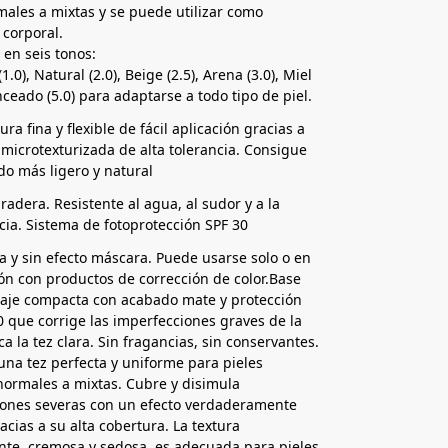
males a mixtas y se puede utilizar como
 corporal.
 en seis tonos:
1.0), Natural (2.0), Beige (2.5), Arena (3.0), Miel
nceado (5.0) para adaptarse a todo tipo de piel.
ra fina y flexible de fácil aplicación gracias a
 microtexturizada de alta tolerancia. Consigue
do más ligero y natural
radera. Resistente al agua, al sudor y a la
cia. Sistema de fotoprotección SPF 30
na y sin efecto máscara. Puede usarse solo o en
n con productos de corrección de color.Base
laje compacta con acabado mate y protección
0 que corrige las imperfecciones graves de la
ica la tez clara. Sin fragancias, sin conservantes.
una tez perfecta y uniforme para pieles
normales a mixtas. Cubre y disimula
iones severas con un efecto verdaderamente
acias a su alta cobertura. La textura
nte, cremosa y sedosa, es adecuada para pieles