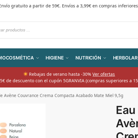
Envío gratuito a partir de 59€. Envíos a 3,99€ en compras inferiores
MOCOSMÉTICA
HIGIENE
NUTRICIÓN
HERBOLAR
Rebajas de verano hasta -30%
Ver ofertas
​ 5€ de descuento con el cupón 5GRANVIA (compras superiores a 15
e Avène Couvrance Crema Compacta Acabado Mate Miel 9,5g
Eau
Avè
Cre