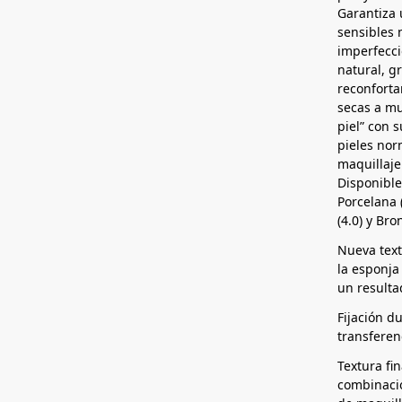
Garantiza 
sensibles 
imperfecc
natural, gr
reconforta
secas a mu
piel” con 
pieles nor
maquillaje
Disponible
Porcelana (
(4.0) y Bro
Nueva textu
la esponja
un resulta
Fijación du
transferen
Textura fi
combinació