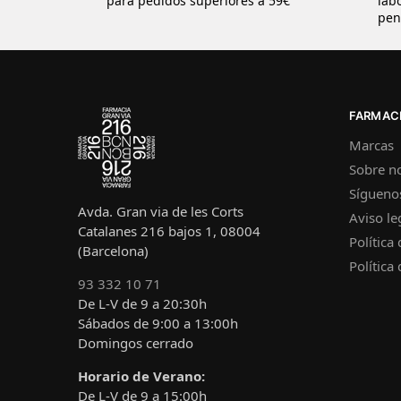
para pedidos superiores a 59€
lab
pen
FARMACI
Marcas
Sobre n
Sígueno
Avda. Gran via de les Corts
Aviso le
Catalanes 216 bajos 1, 08004
Política
(Barcelona)
Política
93 332 10 71
De L-V de 9 a 20:30h
Sábados de 9:00 a 13:00h
Domingos cerrado
Horario de Verano:
De L-V de 9 a 15:00h