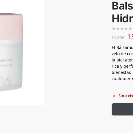
Bal
Hidr
1
21,80
€
El Bálsamo
velo de co
la piel at
rica y per
bienestar.
cualquier 
Sin exi