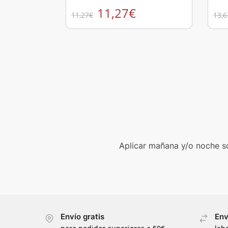
11,27
€
11,27
€
13,6
Aplicar mañana y/o noche so
Envío gratis
Env