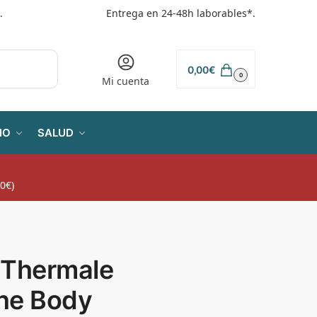
.
Entrega en 24-48h laborables*.
0,00
€
0
Mi cuenta
IO
SALUD
0€)
 Thermale
ne Body